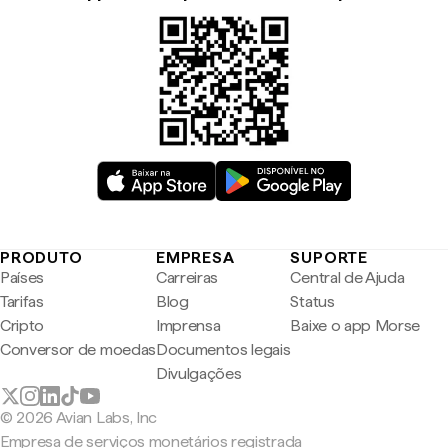
PRODUTO
EMPRESA
SUPORTE
Países
Carreiras
Central de Ajuda
Tarifas
Blog
Status
Cripto
Imprensa
Baixe o app Morse
Conversor de moedas
Documentos legais
Divulgações
© 2026 Avian Labs, Inc
Empresa de serviços monetários registrada