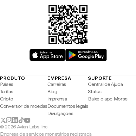
PRODUTO
EMPRESA
SUPORTE
Países
Carreiras
Central de Ajuda
Tarifas
Blog
Status
Cripto
Imprensa
Baixe o app Morse
Conversor de moedas
Documentos legais
Divulgações
© 2026 Avian Labs, Inc
Empresa de serviços monetários registrada