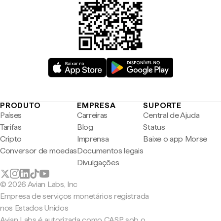
PRODUTO
EMPRESA
SUPORTE
Países
Carreiras
Central de Ajuda
Tarifas
Blog
Status
Cripto
Imprensa
Baixe o app Morse
Conversor de moedas
Documentos legais
Divulgações
© 2026 Avian Labs, Inc
Empresa de serviços monetários registrada
nos Estados Unidos
Avian Labs é autorizada como CASP sob o