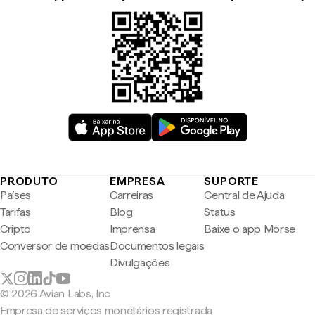
PRODUTO
EMPRESA
SUPORTE
Países
Carreiras
Central de Ajuda
Tarifas
Blog
Status
Cripto
Imprensa
Baixe o app Morse
Conversor de moedas
Documentos legais
Divulgações
© 2026 Avian Labs, Inc
Empresa de serviços monetários registrada