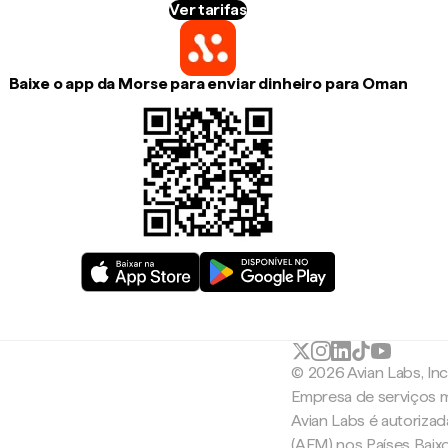
Ver tarifas
Baixe o app da Morse para enviar dinheiro para Oman
© 2026 Avian Labs, In
Empresa de serviços m
Avian Labs é autoriza
(AFM) nos Países Baix