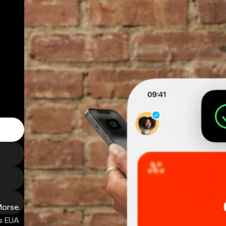
Morse.
s EUA