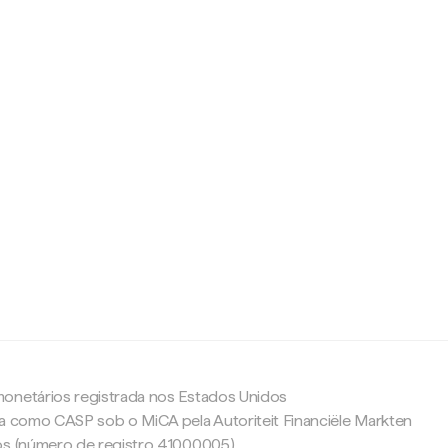
c
onetários registrada nos Estados Unidos
da como CASP sob o MiCA pela Autoriteit Financiële Markten
os (número de registro 41000005).