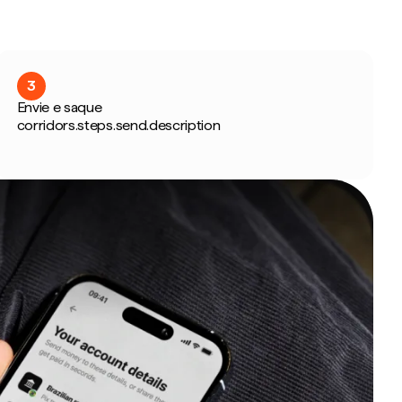
3
Envie e saque
corridors.steps.send.description