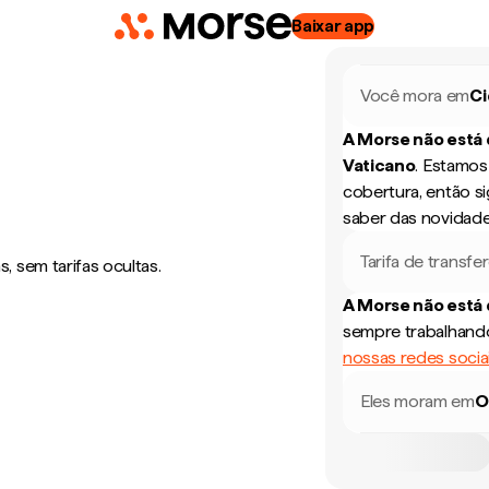
Baixar app
Você mora em
Ci
A Morse não está
Vaticano
.
Estamos 
cobertura, então s
saber das novidade
Tarifa de transfe
 sem tarifas ocultas.
A Morse não está
sempre trabalhando
nossas redes socia
Eles moram em
O