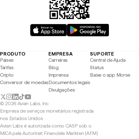
PRODUTO
EMPRESA
SUPORTE
Países
Carreiras
Central de Ajuda
Tarifas
Blog
Status
Cripto
Imprensa
Baixe o app Morse
Conversor de moedas
Documentos legais
Divulgações
© 2026 Avian Labs, Inc
Empresa de serviços monetários registrada
nos Estados Unidos
Avian Labs é autorizada como CASP sob o
MiCA pela Autoriteit Financiële Markten (AFM)