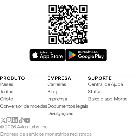
PRODUTO
EMPRESA
SUPORTE
Países
Carreiras
Central de Ajuda
Tarifas
Blog
Status
Cripto
Imprensa
Baixe o app Morse
Conversor de moedas
Documentos legais
Divulgações
© 2026 Avian Labs, Inc
Empresa de serviços monetários registrada