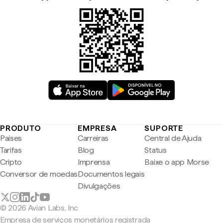
PRODUTO
EMPRESA
SUPORTE
Países
Carreiras
Central de Ajuda
Tarifas
Blog
Status
Cripto
Imprensa
Baixe o app Morse
Conversor de moedas
Documentos legais
Divulgações
© 2026 Avian Labs, Inc
Empresa de serviços monetários registrada