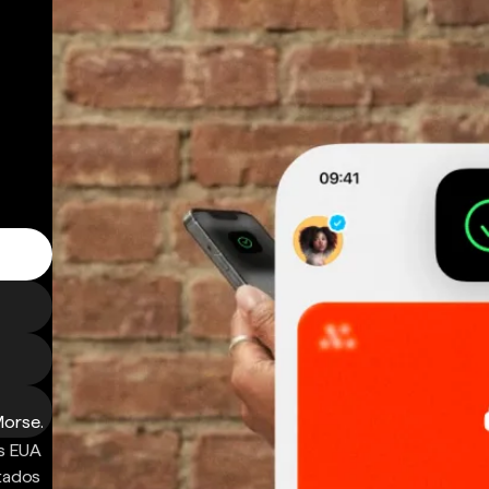
Morse.
s EUA
ntados