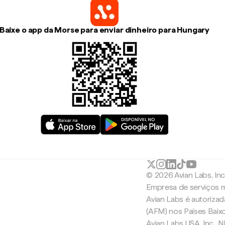
Baixe o app da Morse para enviar dinheiro para Hungary
© 2026 Avian Labs, In
Empresa de serviços m
Avian Labs é autoriza
(AFM) nos Países Baix
Avian Labs USA, Inc.,