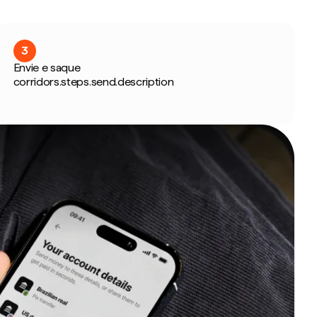
3
Envie e saque
corridors.steps.send.description