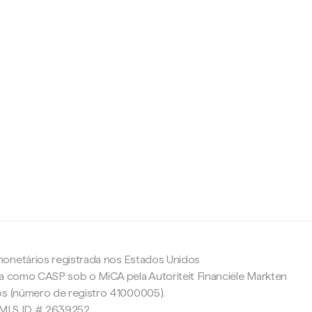
c
onetários registrada nos Estados Unidos
da como CASP sob o MiCA pela Autoriteit Financiële Markten
os (número de registro 41000005).
 NMLS ID # 2639252