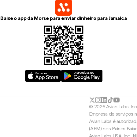
Baixe o app da Morse para enviar dinheiro para Jamaica
© 2026 Avian Labs, In
Empresa de serviços m
Avian Labs é autoriza
(AFM) nos Países Baix
Avian Labs USA, Inc.,