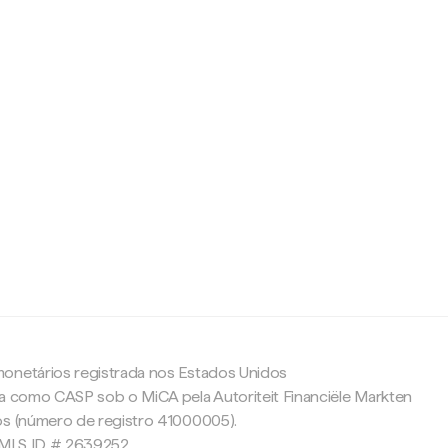
c
onetários registrada nos Estados Unidos
da como CASP sob o MiCA pela Autoriteit Financiële Markten
os (número de registro 41000005).
 NMLS ID # 2639252