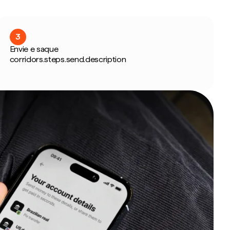
3
Envie e saque
corridors.steps.send.description