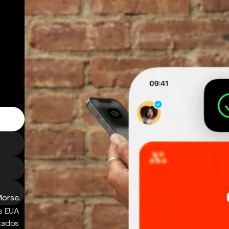
Morse.
s EUA
ntados