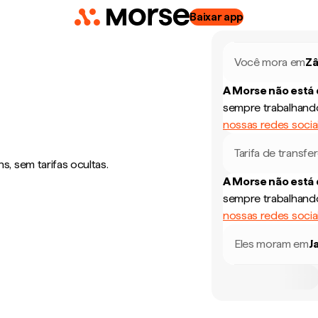
Baixar app
Você mora em
Z
A Morse não está
sempre trabalhando
nossas redes socia
Tarifa de transfe
, sem tarifas ocultas.
A Morse não está
sempre trabalhando
nossas redes socia
Eles moram em
J