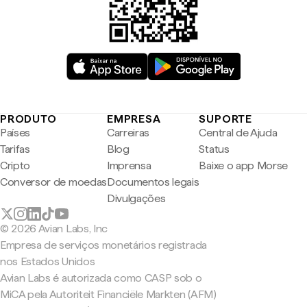
PRODUTO
EMPRESA
SUPORTE
Países
Carreiras
Central de Ajuda
Tarifas
Blog
Status
Cripto
Imprensa
Baixe o app Morse
Conversor de moedas
Documentos legais
Divulgações
© 2026 Avian Labs, Inc
Empresa de serviços monetários registrada
nos Estados Unidos
Avian Labs é autorizada como CASP sob o
MiCA pela Autoriteit Financiële Markten (AFM)