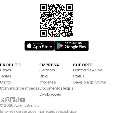
PRODUTO
EMPRESA
SUPORTE
Países
Carreiras
Central de Ajuda
Tarifas
Blog
Status
Cripto
Imprensa
Baixe o app Morse
Conversor de moedas
Documentos legais
Divulgações
© 2026 Avian Labs, Inc
Empresa de serviços monetários registrada