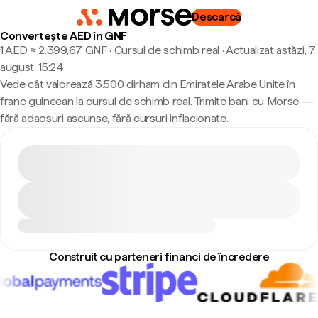
Descarcă
Convertește AED în GNF
1 AED ≈ 2.399,67 GNF · Cursul de schimb real
·
Actualizat astăzi, 7
august, 15:24
Vede cât valorează 3.500 dirham din Emiratele Arabe Unite în
franc guineean la cursul de schimb real. Trimite bani cu Morse —
fără adaosuri ascunse, fără cursuri inflacionate.
Construit cu parteneri financi de încredere