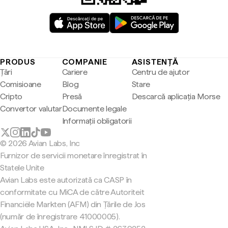
PRODUS
COMPANIE
ASISTENȚĂ
Țări
Cariere
Centru de ajutor
Comisioane
Blog
Stare
Cripto
Presă
Descarcă aplicația Morse
Convertor valutar
Documente legale
Informații obligatorii
© 2026 Avian Labs, Inc
Furnizor de servicii monetare înregistrat în
Statele Unite
Avian Labs este autorizată ca CASP în
conformitate cu MiCA de către Autoriteit
Financiële Markten (AFM) din Țările de Jos
(număr de înregistrare 41000005).