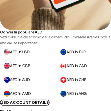
Conversii populare AED
Vezi cursurile de schimb de la dirhami din Emiratele Arabe Unite la
alte valute importante.
AED în USD
AED în EUR
AED în GBP
AED în CAD
AED în AUD
AED în CHF
AED în AMD
AED în ANG
USD ACCOUNT DETAILS