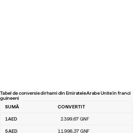
Tabel de conversie dirhami din Emiratele Arabe Unite în franci
guineeni
SUMĂ
CONVERTIT
Tabel de conversie dirhami din Emiratele Arabe Unite în franci gui
1
AED
2.399
,67
GNF
5
AED
11.998
,37
GNF