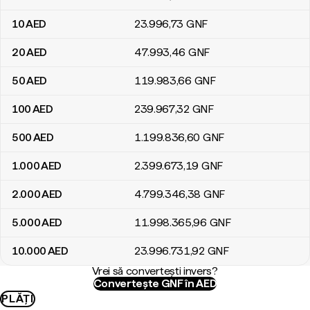
10
AED
23.996
,73
GNF
20
AED
47.993
,46
GNF
50
AED
119.983
,66
GNF
100
AED
239.967
,32
GNF
500
AED
1.199.836
,60
GNF
1.000
AED
2.399.673
,19
GNF
2.000
AED
4.799.346
,38
GNF
5.000
AED
11.998.365
,96
GNF
10.000
AED
23.996.731
,92
GNF
Vrei să convertești invers?
Convertește GNF în AED
PLĂȚI