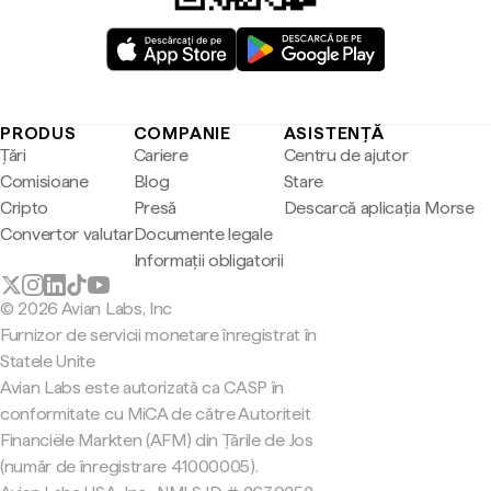
PRODUS
COMPANIE
ASISTENȚĂ
Țări
Cariere
Centru de ajutor
Comisioane
Blog
Stare
Cripto
Presă
Descarcă aplicația Morse
Convertor valutar
Documente legale
Informații obligatorii
© 2026 Avian Labs, Inc
Furnizor de servicii monetare înregistrat în
Statele Unite
Avian Labs este autorizată ca CASP în
conformitate cu MiCA de către Autoriteit
Financiële Markten (AFM) din Țările de Jos
(număr de înregistrare 41000005).