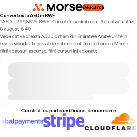
Descarcă
Convertește AED în RWF
1 AED ≈ 399,8829 RWF · Cursul de schimb real
·
Actualizat astăzi,
8 august, 6:40
Vede cât valorează 3.500 dirham din Emiratele Arabe Unite în
franc rwandez la cursul de schimb real. Trimite bani cu Morse —
fără adaosuri ascunse, fără cursuri inflacionate.
Construit cu parteneri financi de încredere