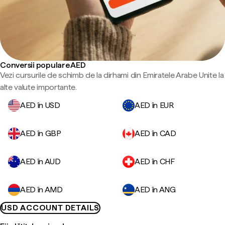
Conversii populare AED
Vezi cursurile de schimb de la dirhami din Emiratele Arabe Unite la
alte valute importante.
AED în USD
AED în EUR
AED în GBP
AED în CAD
AED în AUD
AED în CHF
AED în AMD
AED în ANG
USD ACCOUNT DETAILS