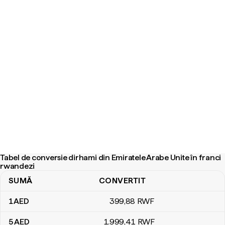
Tabel de conversie dirhami din Emiratele Arabe Unite în franci
rwandezi
SUMĂ
CONVERTIT
Tabel de conversie dirhami din Emiratele Arabe Unite în franci rw
1
AED
399
,88
RWF
5
AED
1.999
,41
RWF