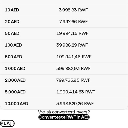
10
AED
3.998
,83
RWF
20
AED
7.997
,66
RWF
50
AED
19.994
,15
RWF
100
AED
39.988
,29
RWF
500
AED
199.941
,46
RWF
1.000
AED
399.882
,93
RWF
2.000
AED
799.765
,85
RWF
5.000
AED
1.999.414
,63
RWF
10.000
AED
3.998.829
,26
RWF
Vrei să convertești invers?
Convertește RWF în AED
PLĂȚI