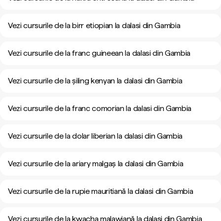
Vezi cursurile de la birr etiopian la dalasi din Gambia
Vezi cursurile de la franc guineean la dalasi din Gambia
Vezi cursurile de la șiling kenyan la dalasi din Gambia
Vezi cursurile de la franc comorian la dalasi din Gambia
Vezi cursurile de la dolar liberian la dalasi din Gambia
Vezi cursurile de la ariary malgaș la dalasi din Gambia
Vezi cursurile de la rupie mauritiană la dalasi din Gambia
Vezi cursurile de la kwacha malawiană la dalasi din Gambia