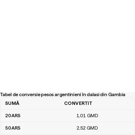
Tabel de conversie pesos argentinieni în dalasi din Gambia
SUMĂ
CONVERTIT
Tabel de conversie pesos argentinieni în dalasi din Gambia
20
ARS
1
,01
GMD
50
ARS
2
,52
GMD