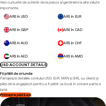
Vezi cursurile de schimb de la pesos argentinieni la alte valute
importante.
ARS în USD
ARS în EUR
ARS în GBP
ARS în CAD
ARS în AUD
ARS în CHF
ARS în AED
ARS în AMD
USD ACCOUNT DETAILS
Fii plătit de oriunde
Partajează detaliile contului USD, EUR, MXN și BRL cu clienți și
plăți de la angajatori pentru a fi plătit ca local, în oricare parte a
lumii.
Primește plată azi