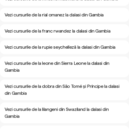
Vezi cursurile de la rial omanez la dalasi din Gambia
Vezi cursurile de la franc rwandez la dalasi din Gambia
Vezi cursurile de la rupie seychelleză la dalasi din Gambia
Vezi cursurile de la leone din Sierra Leone la dalasi din
Gambia
Vezi cursurile de la dobra din São Tomé și Príncipe la dalasi
din Gambia
Vezi cursurile de la lilangeni din Swaziland la dalasi din
Gambia