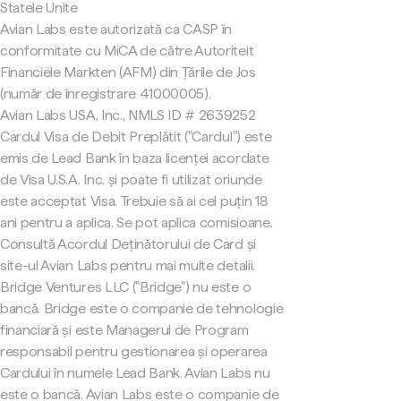
Statele Unite
Avian Labs este autorizată ca CASP în
conformitate cu MiCA de către Autoriteit
Financiële Markten (AFM) din Țările de Jos
(număr de înregistrare 41000005).
Avian Labs USA, Inc., NMLS ID # 2639252
Cardul Visa de Debit Preplătit ("Cardul") este
emis de Lead Bank în baza licenței acordate
de Visa U.S.A. Inc. și poate fi utilizat oriunde
este acceptat Visa. Trebuie să ai cel puțin 18
ani pentru a aplica. Se pot aplica comisioane.
Consultă Acordul Deținătorului de Card și
site-ul Avian Labs pentru mai multe detalii.
Bridge Ventures LLC ("Bridge") nu este o
bancă. Bridge este o companie de tehnologie
financiară și este Managerul de Program
responsabil pentru gestionarea și operarea
Cardului în numele Lead Bank. Avian Labs nu
este o bancă. Avian Labs este o companie de