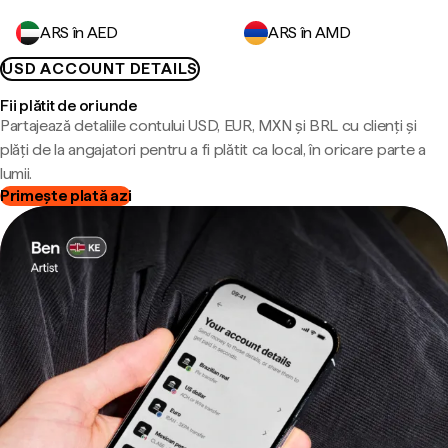
ARS în AED
ARS în AMD
USD ACCOUNT DETAILS
Fii plătit de oriunde
Partajează detaliile contului USD, EUR, MXN și BRL cu clienți și
plăți de la angajatori pentru a fi plătit ca local, în oricare parte a
lumii.
Primește plată azi