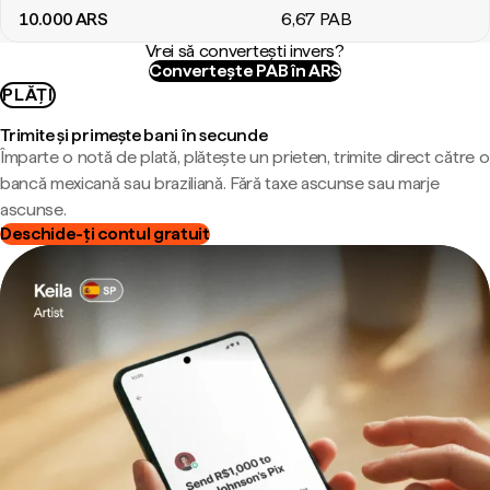
10.000
ARS
6
,67
PAB
Vrei să convertești invers?
Convertește PAB în ARS
PLĂȚI
Trimite și primește bani în secunde
Împarte o notă de plată, plătește un prieten, trimite direct către o
bancă mexicană sau braziliană. Fără taxe ascunse sau marje
ascunse.
Deschide-ți contul gratuit