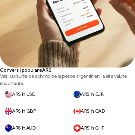
Conversii populare ARS
Vezi cursurile de schimb de la pesos argentinieni la alte valute
importante.
ARS în USD
ARS în EUR
ARS în GBP
ARS în CAD
ARS în AUD
ARS în CHF