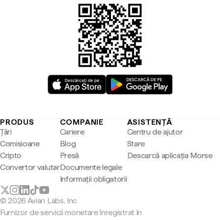
PRODUS
COMPANIE
ASISTENȚĂ
Țări
Cariere
Centru de ajutor
Comisioane
Blog
Stare
Cripto
Presă
Descarcă aplicația Morse
Convertor valutar
Documente legale
Informații obligatorii
© 2026 Avian Labs, Inc
Furnizor de servicii monetare înregistrat în