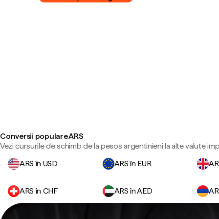
Conversii populare ARS
Vezi cursurile de schimb de la pesos argentinieni la alte valute im
ARS în USD
ARS în EUR
AR
ARS în CHF
ARS în AED
AR