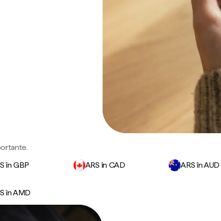
portante.
S în GBP
ARS în CAD
ARS în AUD
S în AMD