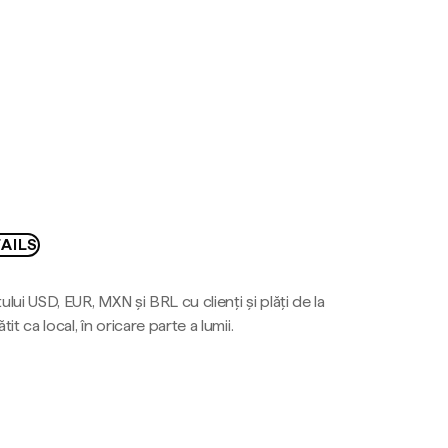
AILS
ului USD, EUR, MXN și BRL cu clienți și plăți de la
tit ca local, în oricare parte a lumii.