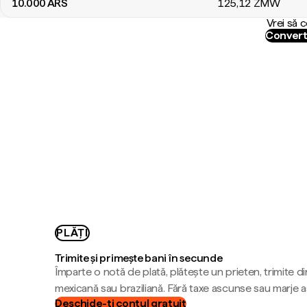
10.000
ARS
125
,12
ZMW
Vrei să 
Convert
PLĂȚI
Trimite și primește bani în secunde
Împarte o notă de plată, plătește un prieten, trimite d
mexicană sau braziliană. Fără taxe ascunse sau marje 
Deschide-ți contul gratuit