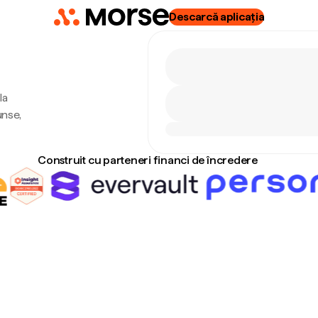
Descarcă aplicația
la
unse,
Construit cu parteneri financi de încredere