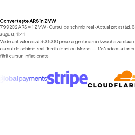
Convertește ARS în ZMW
79,9202 ARS ≈ 1 ZMW · Cursul de schimb real
·
Actualizat astăzi, 8
august, 11:41
Vede cât valorează 900.000 peso argentinian în kwacha zambian 
cursul de schimb real. Trimite bani cu Morse — fără adaosuri asc
fără cursuri inflacionate.