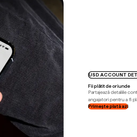
USD ACCOUNT DET
Fii plătit de oriunde
Partajează detaliile cont
angajatori pentru a fi plă
Primește plată azi