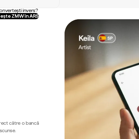
convertești invers?
ește ZMW în ARS
irect către o bancă
ascunse.