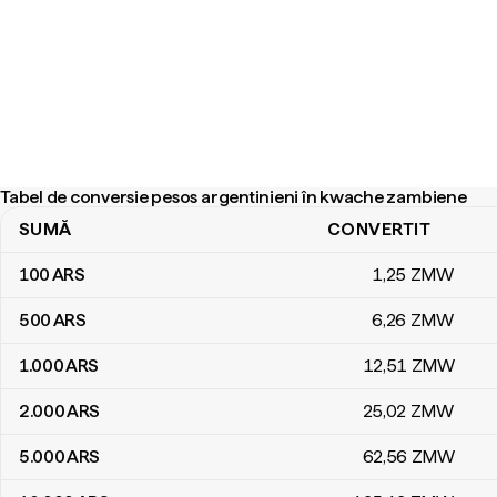
Tabel de conversie pesos argentinieni în kwache zambiene
SUMĂ
CONVERTIT
Tabel de conversie pesos argentinieni în kwache zambiene
100
ARS
1
,25
ZMW
500
ARS
6
,26
ZMW
1.000
ARS
12
,51
ZMW
2.000
ARS
25
,02
ZMW
5.000
ARS
62
,56
ZMW