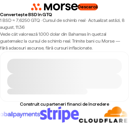
Descarcă
Convertește BSD în GTQ
1 BSD ≈ 7,6250 GTQ · Cursul de schimb real
·
Actualizat astăzi, 8
august, 11:36
Vede cât valorează 1.000 dolar din Bahamas în quetzal
guatemalez la cursul de schimb real. Trimite bani cu Morse —
fără adaosuri ascunse, fără cursuri inflacionate.
Construit cu parteneri financi de încredere