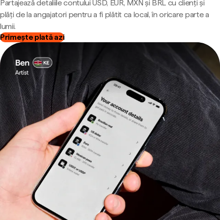
Partajează detaliile contului USD, EUR, MXN și BRL cu clienți și
plăți de la angajatori pentru a fi plătit ca local, în oricare parte a
lumii.
Primește plată azi