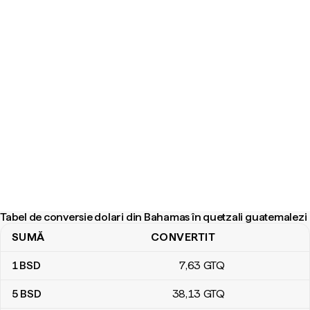
Tabel de conversie dolari din Bahamas în quetzali guatemalezi
SUMĂ
CONVERTIT
Tabel de conversie dolari din Bahamas în quetzali guatemalezi
1
BSD
7
,63
GTQ
5
BSD
38
,13
GTQ