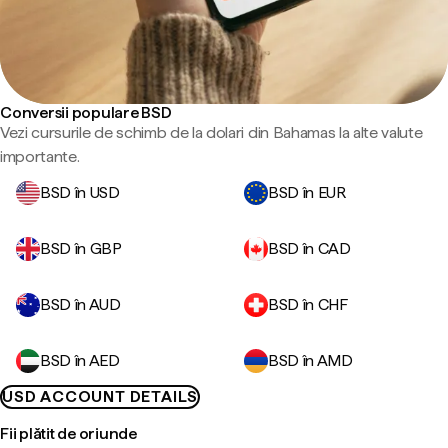
Conversii populare BSD
Vezi cursurile de schimb de la dolari din Bahamas la alte valute
importante.
BSD în USD
BSD în EUR
BSD în GBP
BSD în CAD
BSD în AUD
BSD în CHF
BSD în AED
BSD în AMD
USD ACCOUNT DETAILS
Fii plătit de oriunde