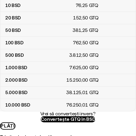
10
BSD
76
,25
GTQ
20
BSD
152
,50
GTQ
50
BSD
381
,25
GTQ
100
BSD
762
,50
GTQ
500
BSD
3.812
,50
GTQ
1.000
BSD
7.625
,00
GTQ
2.000
BSD
15.250
,00
GTQ
5.000
BSD
38.125
,01
GTQ
10.000
BSD
76.250
,01
GTQ
Vrei să convertești invers?
Convertește GTQ în BSD
PLĂȚI