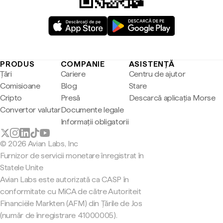
PRODUS
COMPANIE
ASISTENȚĂ
Țări
Cariere
Centru de ajutor
Comisioane
Blog
Stare
Cripto
Presă
Descarcă aplicația Morse
Convertor valutar
Documente legale
Informații obligatorii
© 2026 Avian Labs, Inc
Furnizor de servicii monetare înregistrat în
Statele Unite
Avian Labs este autorizată ca CASP în
conformitate cu MiCA de către Autoriteit
Financiële Markten (AFM) din Țările de Jos
(număr de înregistrare 41000005).