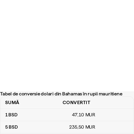
Tabel de conversie dolari din Bahamas în rupii mauritiene
SUMĂ
CONVERTIT
Tabel de conversie dolari din Bahamas în rupii mauritiene
1
BSD
47
,10
MUR
5
BSD
235
,50
MUR