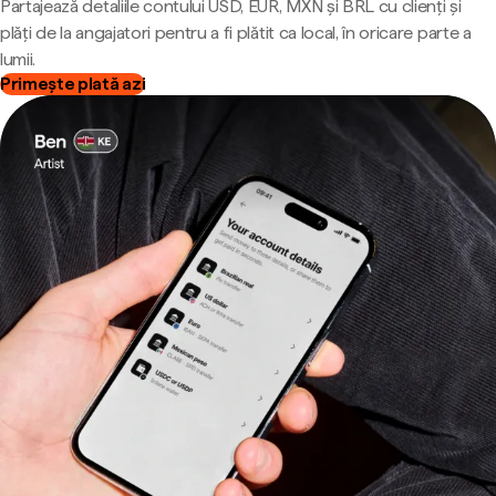
Partajează detaliile contului USD, EUR, MXN și BRL cu clienți și
plăți de la angajatori pentru a fi plătit ca local, în oricare parte a
lumii.
Primește plată azi