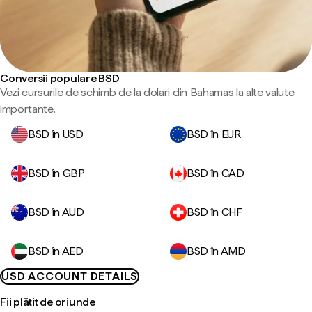
Conversii populare BSD
Vezi cursurile de schimb de la dolari din Bahamas la alte valute
importante.
BSD în USD
BSD în EUR
BSD în GBP
BSD în CAD
BSD în AUD
BSD în CHF
BSD în AED
BSD în AMD
USD ACCOUNT DETAILS
Fii plătit de oriunde