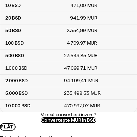
10
BSD
471
,00
MUR
20
BSD
941
,99
MUR
50
BSD
2.354
,99
MUR
100
BSD
4.709
,97
MUR
500
BSD
23.549
,85
MUR
1.000
BSD
47.099
,71
MUR
2.000
BSD
94.199
,41
MUR
5.000
BSD
235.498
,53
MUR
10.000
BSD
470.997
,07
MUR
Vrei să convertești invers?
Convertește MUR în BSD
PLĂȚI