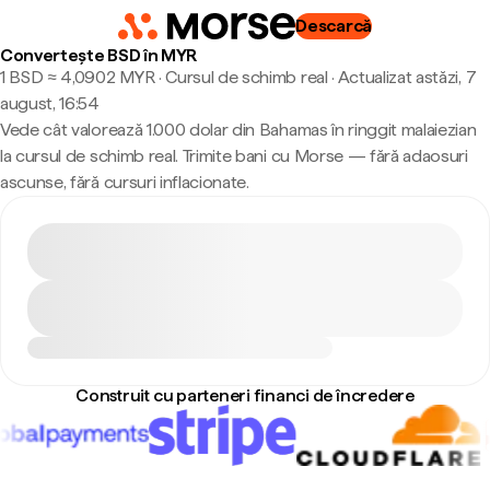
Descarcă
Convertește BSD în MYR
1 BSD ≈ 4,0902 MYR · Cursul de schimb real
·
Actualizat astăzi, 7
august, 16:54
Vede cât valorează 1.000 dolar din Bahamas în ringgit malaiezian
la cursul de schimb real. Trimite bani cu Morse — fără adaosuri
ascunse, fără cursuri inflacionate.
Construit cu parteneri financi de încredere