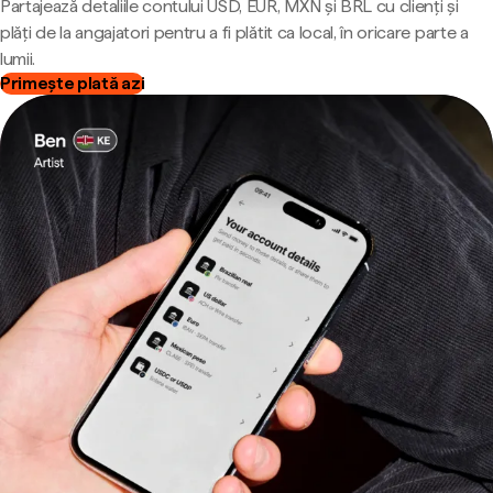
Partajează detaliile contului USD, EUR, MXN și BRL cu clienți și
plăți de la angajatori pentru a fi plătit ca local, în oricare parte a
lumii.
Primește plată azi