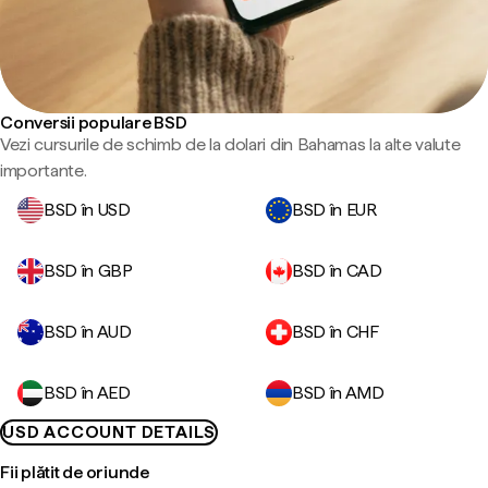
Conversii populare BSD
Vezi cursurile de schimb de la dolari din Bahamas la alte valute
importante.
BSD în USD
BSD în EUR
BSD în GBP
BSD în CAD
BSD în AUD
BSD în CHF
BSD în AED
BSD în AMD
USD ACCOUNT DETAILS
Fii plătit de oriunde