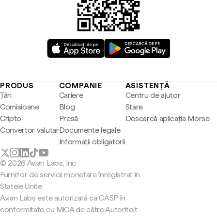
PRODUS
COMPANIE
ASISTENȚĂ
Țări
Cariere
Centru de ajutor
Comisioane
Blog
Stare
Cripto
Presă
Descarcă aplicația Morse
Convertor valutar
Documente legale
Informații obligatorii
© 2026 Avian Labs, Inc
Furnizor de servicii monetare înregistrat în
Statele Unite
Avian Labs este autorizată ca CASP în
conformitate cu MiCA de către Autoriteit