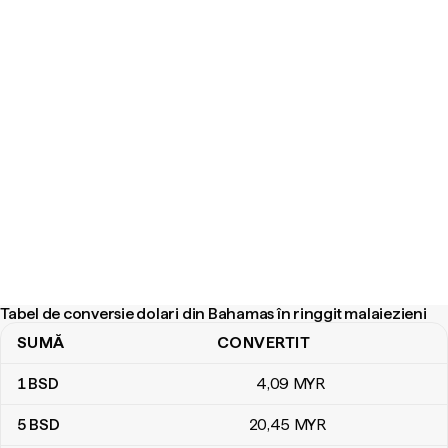
Tabel de conversie dolari din Bahamas în ringgit malaiezieni
SUMĂ
CONVERTIT
Tabel de conversie dolari din Bahamas în ringgit malaiezieni
1
BSD
4
,09
MYR
5
BSD
20
,45
MYR