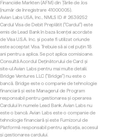
Financiële Markten (AFM) din Țările de Jos
(număr de înregistrare 41000005).
Avian Labs USA, Inc., NMLS ID # 2639252
Cardul Visa de Debit Preplătit ("Cardul") este
emis de Lead Bank în baza licenței acordate
de Visa U.S.A. Inc. și poate fi utilizat oriunde
este acceptat Visa. Trebuie să ai cel puțin 18
ani pentru a aplica. Se pot aplica comisioane.
Consultă Acordul Deținătorului de Card și
site-ul Avian Labs pentru mai multe detalii.
Bridge Ventures LLC ("Bridge") nu este o
bancă. Bridge este o companie de tehnologie
financiară și este Managerul de Program
responsabil pentru gestionarea și operarea
Cardului în numele Lead Bank. Avian Labs nu
este o bancă. Avian Labs este o companie de
tehnologie financiară și este Furnizorul de
Platformă responsabil pentru aplicația, accesul
și gestionarea cardului.