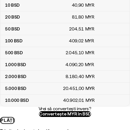
10
BSD
40
,90
MYR
20
BSD
81
,80
MYR
50
BSD
204
,51
MYR
100
BSD
409
,02
MYR
500
BSD
2.045
,10
MYR
1.000
BSD
4.090
,20
MYR
2.000
BSD
8.180
,40
MYR
5.000
BSD
20.451
,00
MYR
10.000
BSD
40.902
,01
MYR
Vrei să convertești invers?
Convertește MYR în BSD
PLĂȚI