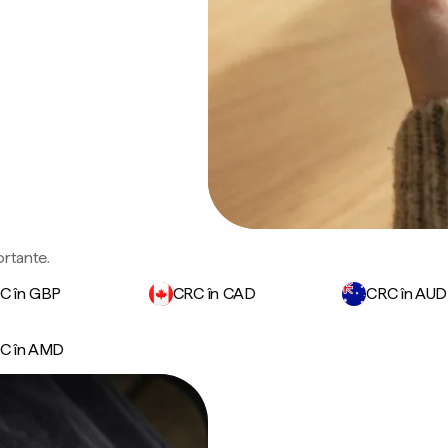
ortante.
C în GBP
CRC în CAD
CRC în AUD
C în AMD