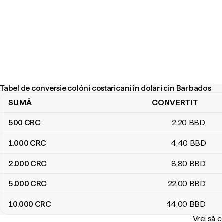
Tabel de conversie colóni costaricani în dolari din Barbados
SUMĂ
CONVERTIT
Tabel de conversie colóni costaricani în dolari din Barbados
500
CRC
2
,20
BBD
1.000
CRC
4
,40
BBD
2.000
CRC
8
,80
BBD
5.000
CRC
22
,00
BBD
10.000
CRC
44
,00
BBD
Vrei să 