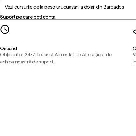
Vezi cursurile de la peso uruguayan la dolar din Barbados
Suport pe care poți conta
Oricând
O
Obții ajutor 24/7, tot anul. Alimentat de AI, susținut de
V
echipa noastră de suport.
l