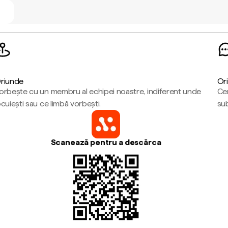
riunde
Ori
orbește cu un membru al echipei noastre, indiferent unde
Cen
ocuiești sau ce limbă vorbești.
sub
Scanează pentru a descărca