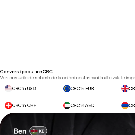
Conversii populare CRC
Vezi cursurile de schimb de la colóni costaricani la alte valute imp
CRC în USD
CRC în EUR
CR
CRC în CHF
CRC în AED
CR