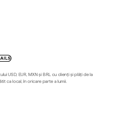
AILS
ului USD, EUR, MXN și BRL cu clienți și plăți de la
tit ca local, în oricare parte a lumii.