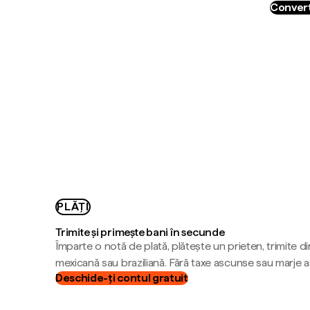
Convert
PLĂȚI
Trimite și primește bani în secunde
Împarte o notă de plată, plătește un prieten, trimite d
mexicană sau braziliană. Fără taxe ascunse sau marje 
Deschide-ți contul gratuit