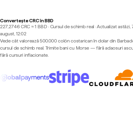
Convertește CRC în BBD
227,2746 CRC ≈ 1 BBD · Cursul de schimb real
·
Actualizat astăzi, 
august, 12:02
Vede cât valorează 500.000 colón costarican în dolar din Barbad
cursul de schimb real. Trimite bani cu Morse — fără adaosuri asc
fără cursuri inflacionate.