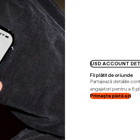
USD ACCOUNT DET
Fii plătit de oriunde
Partajează detaliile cont
angajatori pentru a fi plă
Primește plată azi