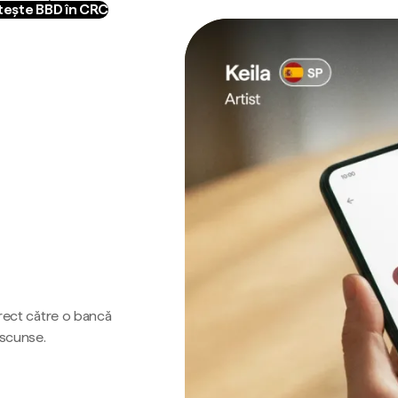
ește BBD în CRC
irect către o bancă
ascunse.