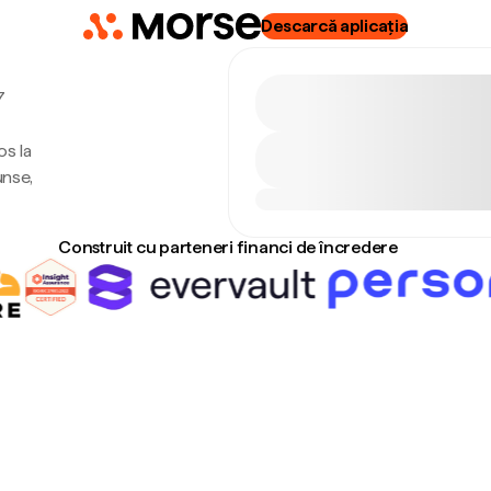
Descarcă aplicația
7
os la
unse,
Construit cu parteneri financi de încredere