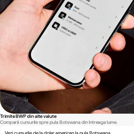
Trimite BWP din alte valute
Compară cursurile spre pula Botswana din întreaga lume.
Vezi cursurile de la dolar american la pula Botswana