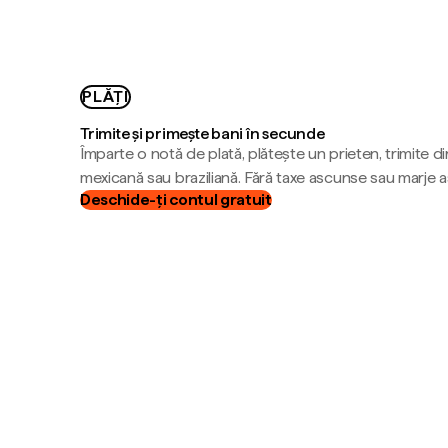
PLĂȚI
Trimite și primește bani în secunde
Împarte o notă de plată, plătește un prieten, trimite d
mexicană sau braziliană. Fără taxe ascunse sau marje 
Deschide-ți contul gratuit