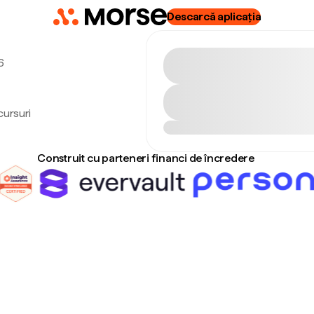
Descarcă aplicația
6
cursuri
Construit cu parteneri financi de încredere