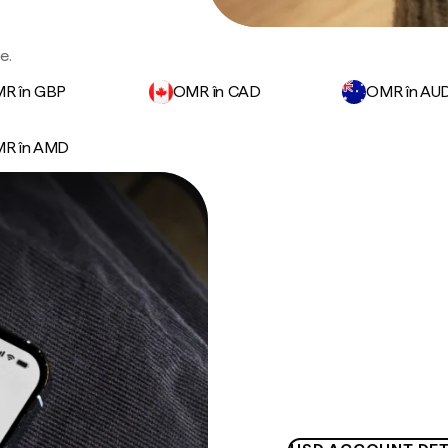
e.
R în GBP
OMR în CAD
OMR în AU
R în AMD