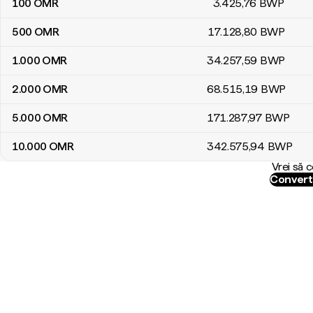
100
OMR
3.425
,76
BWP
500
OMR
17.128
,80
BWP
1.000
OMR
34.257
,59
BWP
2.000
OMR
68.515
,19
BWP
5.000
OMR
171.287
,97
BWP
10.000
OMR
342.575
,94
BWP
Vrei să 
Convert