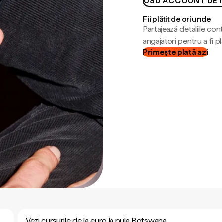
USD ACCOUNT DET
Fii plătit de oriunde
Partajează detaliile cont
angajatori pentru a fi plă
Primește plată azi
Vezi cursurile de la euro la pula Botswana