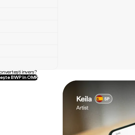
convertești invers?
ește BWP în OMR