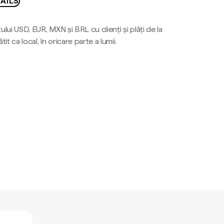
AILS
ului USD, EUR, MXN și BRL cu clienți și plăți de la
tit ca local, în oricare parte a lumii.