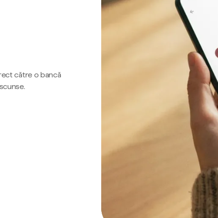
irect către o bancă
ascunse.