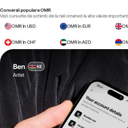
Conversii populare OMR
Vezi cursurile de schimb de la riali omanezi la alte valute important
OMR în USD
OMR în EUR
OM
OMR în CHF
OMR în AED
OM