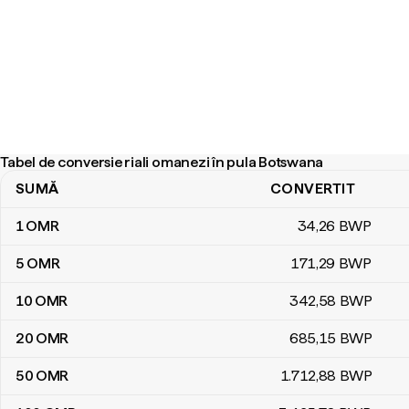
Tabel de conversie riali omanezi în pula Botswana
SUMĂ
CONVERTIT
Tabel de conversie riali omanezi în pula Botswana
1
OMR
34
,26
BWP
5
OMR
171
,29
BWP
10
OMR
342
,58
BWP
20
OMR
685
,15
BWP
50
OMR
1.712
,88
BWP