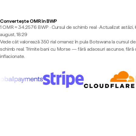
Convertește OMR în BWP
1 OMR ≈ 34,2576 BWP · Cursul de schimb real
·
Actualizat astăzi, 
august, 18:29
Vede cât valorează 350 rial omanez în pula Botswana la cursul de
schimb real. Trimite bani cu Morse — fără adaosuri ascunse, fără 
inflacionate.