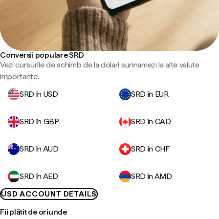
Conversii populare SRD
Vezi cursurile de schimb de la dolari surinamezi la alte valute
importante.
SRD în USD
SRD în EUR
SRD în GBP
SRD în CAD
SRD în AUD
SRD în CHF
SRD în AED
SRD în AMD
USD ACCOUNT DETAILS
Fii plătit de oriunde