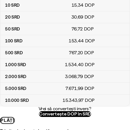
10
SRD
15
,34
DOP
20
SRD
30
,69
DOP
50
SRD
76
,72
DOP
100
SRD
153
,44
DOP
500
SRD
767
,20
DOP
1.000
SRD
1.534
,40
DOP
2.000
SRD
3.068
,79
DOP
5.000
SRD
7.671
,99
DOP
10.000
SRD
15.343
,97
DOP
Vrei să convertești invers?
Convertește DOP în SRD
PLĂȚI