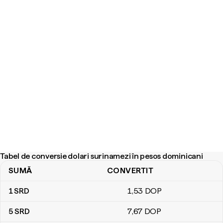
Tabel de conversie dolari surinamezi în pesos dominicani
SUMĂ
CONVERTIT
Tabel de conversie dolari surinamezi în pesos dominicani
1
SRD
1
,53
DOP
5
SRD
7
,67
DOP