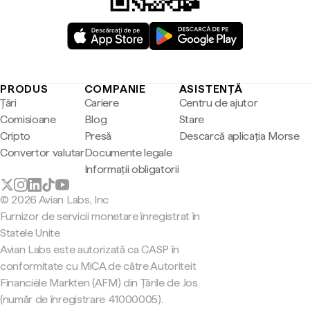
PRODUS
COMPANIE
ASISTENȚĂ
Țări
Cariere
Centru de ajutor
Comisioane
Blog
Stare
Cripto
Presă
Descarcă aplicația Morse
Convertor valutar
Documente legale
Informații obligatorii
© 2026 Avian Labs, Inc
Furnizor de servicii monetare înregistrat în
Statele Unite
Avian Labs este autorizată ca CASP în
conformitate cu MiCA de către Autoriteit
Financiële Markten (AFM) din Țările de Jos
(număr de înregistrare 41000005).