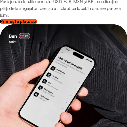
Partajează detaliile contului USD, EUR, MXN și BRL cu clienți și
plăți de la angajatori pentru a fi plătit ca local, în oricare parte a
lumii.
Primește plată azi