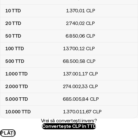
10
TTD
1.370
,01
CLP
20
TTD
2.740
,02
CLP
50
TTD
6.850
,06
CLP
100
TTD
13.700
,12
CLP
500
TTD
68.500
,58
CLP
1.000
TTD
137.001
,17
CLP
2.000
TTD
274.002
,33
CLP
5.000
TTD
685.005
,84
CLP
10.000
TTD
1.370.011
,67
CLP
Vrei să convertești invers?
Convertește CLP în TTD
PLĂȚI