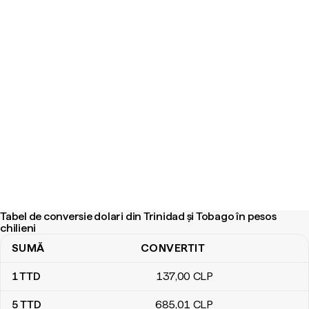
Tabel de conversie dolari din Trinidad și Tobago în pesos
chilieni
SUMĂ
CONVERTIT
Tabel de conversie dolari din Trinidad și Tobago în pesos chilieni
1
TTD
137
,00
CLP
5
TTD
685
,01
CLP