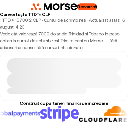
Descarcă
Convertește TTD în CLP
1 TTD ≈ 137,0012 CLP · Cursul de schimb real
·
Actualizat astăzi, 6
august, 4:20
Vede cât valorează 7.000 dolar din Trinidad și Tobago în peso
chilian la cursul de schimb real. Trimite bani cu Morse — fără
adaosuri ascunse, fără cursuri inflacionate.
Construit cu parteneri financi de încredere