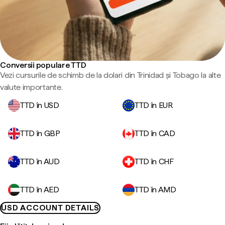
Conversii populare TTD
Vezi cursurile de schimb de la dolari din Trinidad și Tobago la alte
valute importante.
TTD în USD
TTD în EUR
TTD în GBP
TTD în CAD
TTD în AUD
TTD în CHF
TTD în AED
TTD în AMD
USD ACCOUNT DETAILS