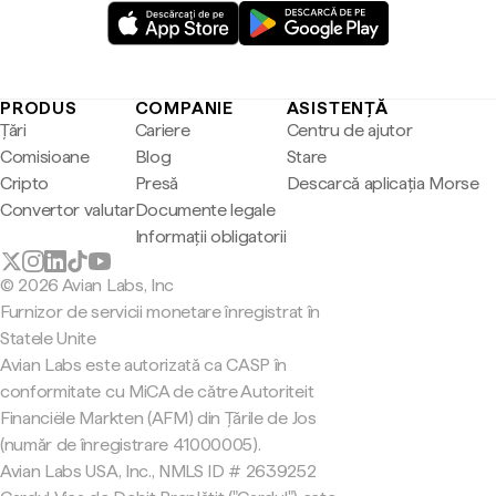
PRODUS
COMPANIE
ASISTENȚĂ
Țări
Cariere
Centru de ajutor
Comisioane
Blog
Stare
Cripto
Presă
Descarcă aplicația Morse
Convertor valutar
Documente legale
Informații obligatorii
© 2026 Avian Labs, Inc
Furnizor de servicii monetare înregistrat în
Statele Unite
Avian Labs este autorizată ca CASP în
conformitate cu MiCA de către Autoriteit
Financiële Markten (AFM) din Țările de Jos
(număr de înregistrare 41000005).
Avian Labs USA, Inc., NMLS ID # 2639252