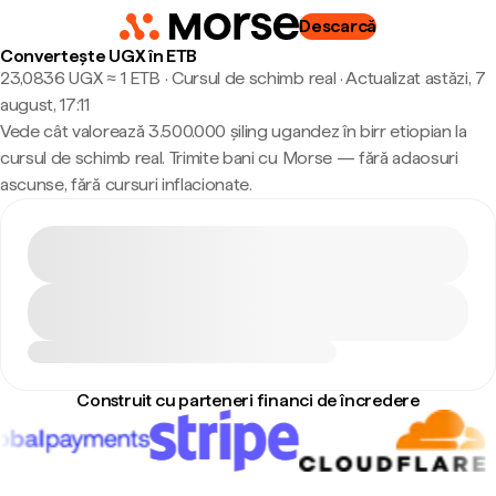
Descarcă
Convertește UGX în ETB
23,0836 UGX ≈ 1 ETB · Cursul de schimb real
·
Actualizat astăzi, 7
august, 17:11
Vede cât valorează 3.500.000 șiling ugandez în birr etiopian la
cursul de schimb real. Trimite bani cu Morse — fără adaosuri
ascunse, fără cursuri inflacionate.
Construit cu parteneri financi de încredere