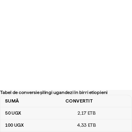
Tabel de conversie șilingi ugandezi în birri etiopieni
SUMĂ
CONVERTIT
Tabel de conversie șilingi ugandezi în birri etiopieni
50
UGX
2
,17
ETB
100
UGX
4
,33
ETB