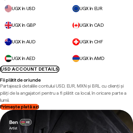
UGX în USD
UGX în EUR
UGX în GBP
UGX în CAD
UGX în AUD
UGX în CHF
UGX în AED
UGX în AMD
USD ACCOUNT DETAILS
Fii plătit de oriunde
Partajează detaliile contului USD, EUR, MXN și BRL cu clienți și
plăți de la angajatori pentru a fi plătit ca local, în oricare parte a
lumii.
Primește plată azi