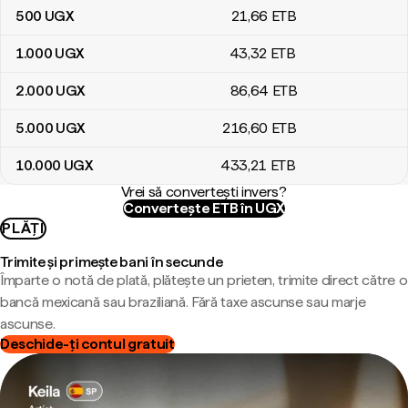
500
UGX
21
,66
ETB
1.000
UGX
43
,32
ETB
2.000
UGX
86
,64
ETB
5.000
UGX
216
,60
ETB
10.000
UGX
433
,21
ETB
Vrei să convertești invers?
Convertește ETB în UGX
PLĂȚI
Trimite și primește bani în secunde
Împarte o notă de plată, plătește un prieten, trimite direct către o
bancă mexicană sau braziliană. Fără taxe ascunse sau marje
ascunse.
Deschide-ți contul gratuit