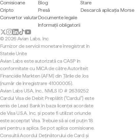
Comisioane
Blog
Stare
Cripto
Presă
Descarcă aplicația Morse
Convertor valutar
Documente legale
Informații obligatorii
© 2026 Avian Labs, Inc
Furnizor de servicii monetare înregistrat în
Statele Unite
Avian Labs este autorizată ca CASP în
conformitate cu MiCA de către Autoriteit
Financiële Markten (AFM) din Țările de Jos
(număr de înregistrare 41000005).
Avian Labs USA, Inc., NMLS ID # 2639252
Cardul Visa de Debit Preplătit ("Cardul") este
emis de Lead Bank în baza licenței acordate
de Visa U.S.A. Inc. și poate fi utilizat oriunde
este acceptat Visa. Trebuie să ai cel puțin 18
ani pentru a aplica. Se pot aplica comisioane.
Consultă Acordul Deținătorului de Card și