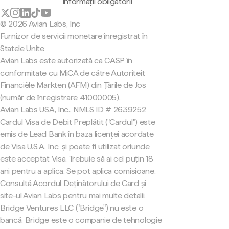
Informații obligatorii
© 2026 Avian Labs, Inc
Furnizor de servicii monetare înregistrat în
Statele Unite
Avian Labs este autorizată ca CASP în
conformitate cu MiCA de către Autoriteit
Financiële Markten (AFM) din Țările de Jos
(număr de înregistrare 41000005).
Avian Labs USA, Inc., NMLS ID # 2639252
Cardul Visa de Debit Preplătit ("Cardul") este
emis de Lead Bank în baza licenței acordate
de Visa U.S.A. Inc. și poate fi utilizat oriunde
este acceptat Visa. Trebuie să ai cel puțin 18
ani pentru a aplica. Se pot aplica comisioane.
Consultă Acordul Deținătorului de Card și
site-ul Avian Labs pentru mai multe detalii.
Bridge Ventures LLC ("Bridge") nu este o
bancă. Bridge este o companie de tehnologie