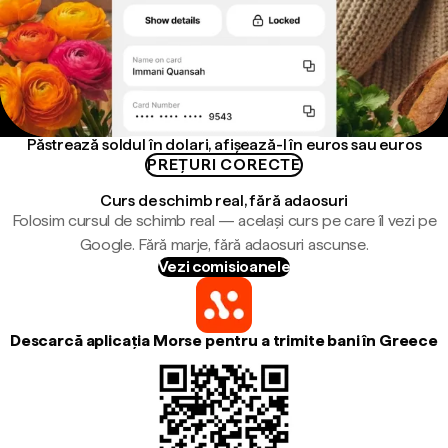
Păstrează soldul în dolari, afișează-l în euros sau euros
PREȚURI CORECTE
Curs de schimb real, fără adaosuri
Folosim cursul de schimb real — același curs pe care îl vezi pe
Google. Fără marje, fără adaosuri ascunse.
Vezi comisioanele
Descarcă aplicația Morse pentru a trimite bani în Greece