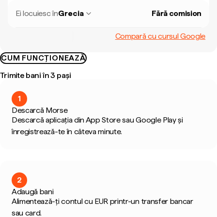
Ei locuiesc în
Grecia
Fără comision
Compară cu cursul Google
CUM FUNCȚIONEAZĂ
Trimite bani în 3 pași
1
Descarcă Morse
Descarcă aplicația din App Store sau Google Play și
înregistrează-te în câteva minute.
2
Adaugă bani
Alimentează-ți contul cu EUR printr-un transfer bancar
sau card.