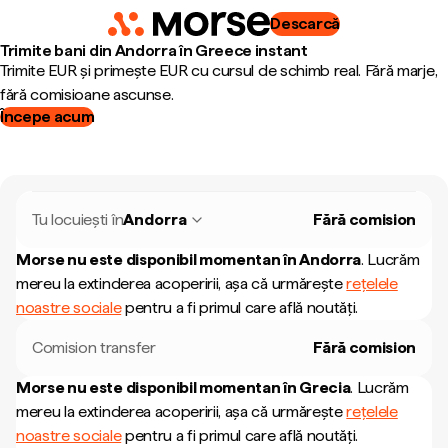
Descarcă
Trimite bani din Andorra în Greece instant
Trimite EUR și primește EUR cu cursul de schimb real. Fără marje,
fără comisioane ascunse.
Începe acum
Tu locuiești în
Andorra
Fără comision
Morse nu este disponibil momentan în
Andorra
.
Lucrăm
mereu la extinderea acoperirii, așa că urmărește
rețelele
noastre sociale
pentru a fi primul care află noutăți.
Comision transfer
Fără comision
Morse nu este disponibil momentan în
Grecia
.
Lucrăm
mereu la extinderea acoperirii, așa că urmărește
rețelele
noastre sociale
pentru a fi primul care află noutăți.