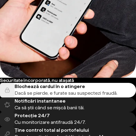
Securitate încorporată, nu atașată
Blochează cardul în o atingere
Dacă se pierde, e furate sau suspectezi fraudă.
Notificări instantanee
Ca să știi când se mișcă banii tăi.
Protecție 24/7
Cu monitorizare antifraudă 24/7.
Ține control total al portofelului