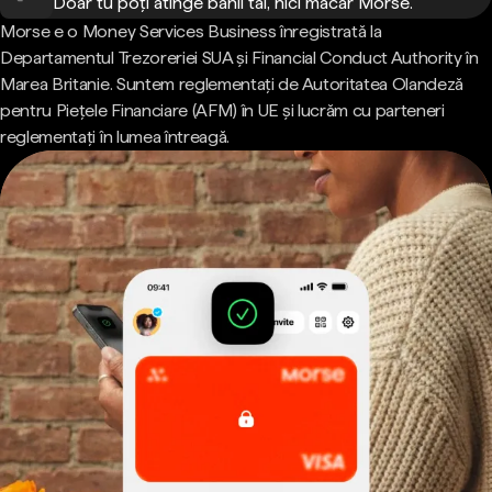
Doar tu poți atinge banii tăi, nici măcar Morse.
Morse e o Money Services Business înregistrată la
Departamentul Trezoreriei SUA și Financial Conduct Authority în
Marea Britanie. Suntem reglementați de Autoritatea Olandeză
pentru Piețele Financiare (AFM) în UE și lucrăm cu parteneri
reglementați în lumea întreagă.