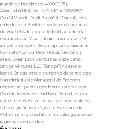
(număr de înregistrare 41000005).
Avian Labs USA, Inc., NMLS ID # 2639252
Cardul Visa de Debit Preplătit ("Cardul") este
emis de Lead Bank în baza licenței acordate
de Visa U.S.A. Inc. și poate fi utilizat oriunde
este acceptat Visa. Trebuie să ai cel puțin 18
ani pentru a aplica. Se pot aplica comisioane.
Consultă Acordul Deținătorului de Card și
site-ul Avian Labs pentru mai multe detalii.
Bridge Ventures LLC ("Bridge") nu este o
bancă. Bridge este o companie de tehnologie
financiară și este Managerul de Program
responsabil pentru gestionarea și operarea
Cardului în numele Lead Bank. Avian Labs nu
este o bancă. Avian Labs este o companie de
tehnologie financiară și este Furnizorul de
Platformă responsabil pentru aplicația, accesul
și gestionarea cardului.
Română