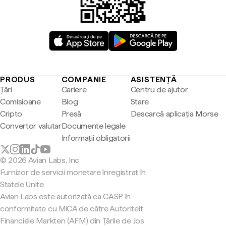
PRODUS
COMPANIE
ASISTENȚĂ
Țări
Cariere
Centru de ajutor
Comisioane
Blog
Stare
Cripto
Presă
Descarcă aplicația Morse
Convertor valutar
Documente legale
Informații obligatorii
© 2026 Avian Labs, Inc
Furnizor de servicii monetare înregistrat în
Statele Unite
Avian Labs este autorizată ca CASP în
conformitate cu MiCA de către Autoriteit
Financiële Markten (AFM) din Țările de Jos