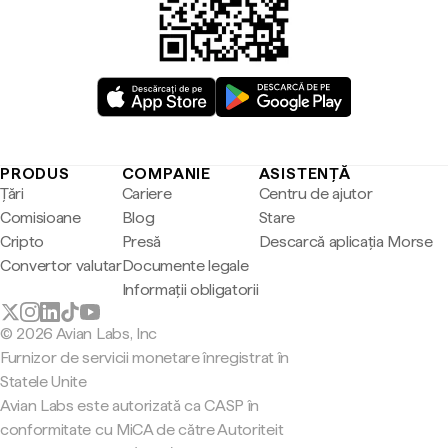
PRODUS
COMPANIE
ASISTENȚĂ
Țări
Cariere
Centru de ajutor
Comisioane
Blog
Stare
Cripto
Presă
Descarcă aplicația Morse
Convertor valutar
Documente legale
Informații obligatorii
© 2026 Avian Labs, Inc
Furnizor de servicii monetare înregistrat în
Statele Unite
Avian Labs este autorizată ca CASP în
conformitate cu MiCA de către Autoriteit