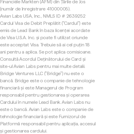
Financiële Markten (AFM) din Țările de Jos
(număr de înregistrare 41000005).
Avian Labs USA, Inc., NMLS ID # 2639252
Cardul Visa de Debit Preplătit ("Cardul") este
emis de Lead Bank în baza licenței acordate
de Visa U.S.A. Inc. și poate fi utilizat oriunde
este acceptat Visa. Trebuie să ai cel puțin 18
ani pentru a aplica. Se pot aplica comisioane.
Consultă Acordul Deținătorului de Card și
site-ul Avian Labs pentru mai multe detalii.
Bridge Ventures LLC ("Bridge") nu este o
bancă. Bridge este o companie de tehnologie
financiară și este Managerul de Program
responsabil pentru gestionarea și operarea
Cardului în numele Lead Bank. Avian Labs nu
este o bancă. Avian Labs este o companie de
tehnologie financiară și este Furnizorul de
Platformă responsabil pentru aplicația, accesul
și gestionarea cardului.