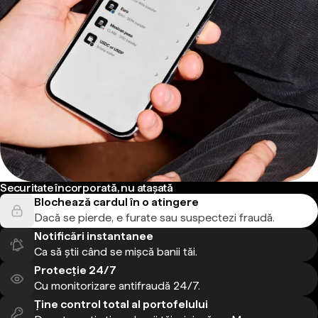
Securitate încorporată, nu atașată
Blochează cardul în o atingere
Dacă se pierde, e furate sau suspectezi fraudă.
Notificări instantanee
Ca să știi când se mișcă banii tăi.
Protecție 24/7
Cu monitorizare antifraudă 24/7.
Ține control total al portofelului