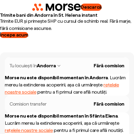
Descarcă
Trimite bani din Andorra în St. Helena instant
Trimite EUR și primește SHP cu cursul de schimb real. Fără marje,
fără comisioane ascunse.
Începe acum
Tu locuiești în
Andorra
Fără comision
Morse nu este disponibil momentan în
Andorra
.
Lucrăm
mereu la extinderea acoperirii, așa că urmărește
rețelele
noastre sociale
pentru a fi primul care află noutăți.
Comision transfer
Fără comision
Morse nu este disponibil momentan în
Sfânta Elena
.
Lucrăm mereu la extinderea acoperirii, așa că urmărește
rețelele noastre sociale
pentru a fi primul care află noutăți.