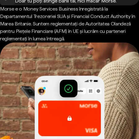
Doar tu poți atinge banii tăi, nici măcar Morse.
Morse e o Money Services Business înregistrată la
Departamentul Trezoreriei SUA și Financial Conduct Authority în
Marea Britanie. Suntem reglementați de Autoritatea Olandeză
pentru Piețele Financiare (AFM) în UE și lucrăm cu parteneri
reglementați în lumea întreagă.