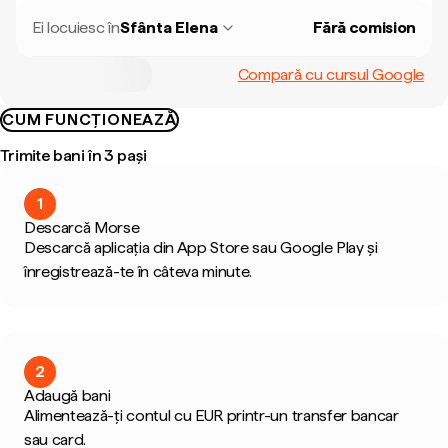
Ei locuiesc în
Sfânta Elena
Fără comision
Compară cu cursul Google
CUM FUNCȚIONEAZĂ
Trimite bani în 3 pași
1
Descarcă Morse
Descarcă aplicația din App Store sau Google Play și
înregistrează-te în câteva minute.
2
Adaugă bani
Alimentează-ți contul cu EUR printr-un transfer bancar
sau card.