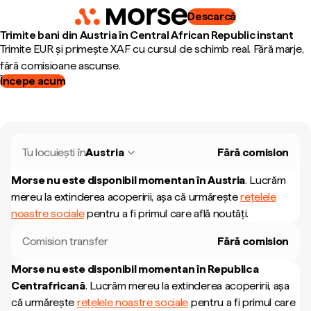
Descarcă
Trimite bani din Austria în Central African Republic instant
Trimite EUR și primește XAF cu cursul de schimb real. Fără marje,
fără comisioane ascunse.
Începe acum
Tu locuiești în
Austria
Fără comision
Morse nu este disponibil momentan în
Austria
.
Lucrăm
mereu la extinderea acoperirii, așa că urmărește
rețelele
noastre sociale
pentru a fi primul care află noutăți.
Comision transfer
Fără comision
Morse nu este disponibil momentan în
Republica
Centrafricană
.
Lucrăm mereu la extinderea acoperirii, așa
că urmărește
rețelele noastre sociale
pentru a fi primul care