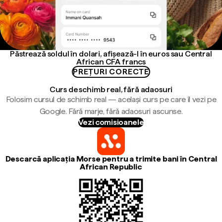
Păstrează soldul în dolari, afișează-l în euros sau Central
African CFA francs
PREȚURI CORECTE
Curs de schimb real, fără adaosuri
Folosim cursul de schimb real — același curs pe care îl vezi pe
Google. Fără marje, fără adaosuri ascunse.
Vezi comisioanele
Descarcă aplicația Morse pentru a trimite bani în Central
African Republic