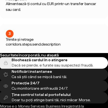
Alimentează-ți contul cu EUR printr-un transfer bancar
sau card.
3
Trimite și retrage
corridors.steps.send.description
Securitate încorporată, nu atașată
Blochează cardul în o atingere
Dacă se pierde, e furate sau suspectezi fraudă.
Notificări instantanee
Ca să știi când se mișcă banii tăi.
Protecție 24/7
Cu monitorizare antifraudă 24/7.
Ține control total al portofelului
Doar tu poți atinge banii tăi, nici măcar Morse.
Morse e o Money Services Business înregistrată la