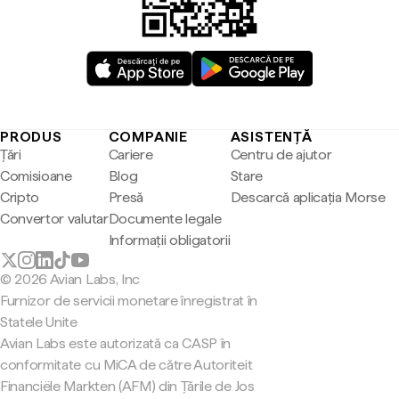
PRODUS
COMPANIE
ASISTENȚĂ
Țări
Cariere
Centru de ajutor
Comisioane
Blog
Stare
Cripto
Presă
Descarcă aplicația Morse
Convertor valutar
Documente legale
Informații obligatorii
© 2026 Avian Labs, Inc
Furnizor de servicii monetare înregistrat în
Statele Unite
Avian Labs este autorizată ca CASP în
conformitate cu MiCA de către Autoriteit
Financiële Markten (AFM) din Țările de Jos