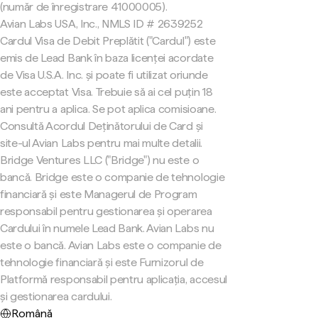
(număr de înregistrare 41000005).
Avian Labs USA, Inc., NMLS ID # 2639252
Cardul Visa de Debit Preplătit ("Cardul") este
emis de Lead Bank în baza licenței acordate
de Visa U.S.A. Inc. și poate fi utilizat oriunde
este acceptat Visa. Trebuie să ai cel puțin 18
ani pentru a aplica. Se pot aplica comisioane.
Consultă Acordul Deținătorului de Card și
site-ul Avian Labs pentru mai multe detalii.
Bridge Ventures LLC ("Bridge") nu este o
bancă. Bridge este o companie de tehnologie
financiară și este Managerul de Program
responsabil pentru gestionarea și operarea
Cardului în numele Lead Bank. Avian Labs nu
este o bancă. Avian Labs este o companie de
tehnologie financiară și este Furnizorul de
Platformă responsabil pentru aplicația, accesul
și gestionarea cardului.
Română