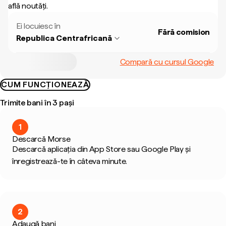
află noutăți.
Ei locuiesc în
Fără comision
Republica Centrafricană
Compară cu cursul Google
CUM FUNCȚIONEAZĂ
Trimite bani în 3 pași
1
Descarcă Morse
Descarcă aplicația din App Store sau Google Play și
înregistrează-te în câteva minute.
2
Adaugă bani