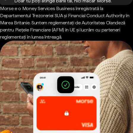
Doar tu poți atinge banii tăi, nici măcar Morse.
Morse e o Money Services Business înregistrată la
Departamentul Trezoreriei SUA și Financial Conduct Authority în
Marea Britanie. Suntem reglementați de Autoritatea Olandeză
pentru Piețele Financiare (AFM) în UE și lucrăm cu parteneri
reglementați în lumea întreagă.