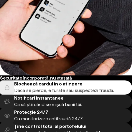
Securitate încorporată, nu atașată
Blochează cardul în o atingere
Dacă se pierde, e furate sau suspectezi fraudă.
Notificări instantanee
Ca să știi când se mișcă banii tăi.
Protecție 24/7
Cu monitorizare antifraudă 24/7.
Ține control total al portofelului