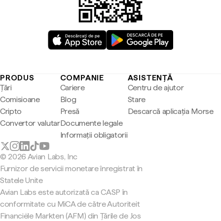
PRODUS
COMPANIE
ASISTENȚĂ
Țări
Cariere
Centru de ajutor
Comisioane
Blog
Stare
Cripto
Presă
Descarcă aplicația Morse
Convertor valutar
Documente legale
Informații obligatorii
© 2026 Avian Labs, Inc
Furnizor de servicii monetare înregistrat în
Statele Unite
Avian Labs este autorizată ca CASP în
conformitate cu MiCA de către Autoriteit
Financiële Markten (AFM) din Țările de Jos