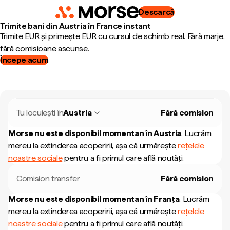
Descarcă
Trimite bani din Austria în France instant
Trimite EUR și primește EUR cu cursul de schimb real. Fără marje,
fără comisioane ascunse.
Începe acum
Tu locuiești în
Austria
Fără comision
Morse nu este disponibil momentan în
Austria
.
Lucrăm
mereu la extinderea acoperirii, așa că urmărește
rețelele
noastre sociale
pentru a fi primul care află noutăți.
Comision transfer
Fără comision
Morse nu este disponibil momentan în
Franța
.
Lucrăm
mereu la extinderea acoperirii, așa că urmărește
rețelele
noastre sociale
pentru a fi primul care află noutăți.