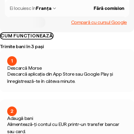
Ei locuiesc în
Franța
Fără comision
Compară cu cursul Google
CUM FUNCȚIONEAZĂ
Trimite bani în 3 pași
1
Descarcă Morse
Descarcă aplicația din App Store sau Google Play și
înregistrează-te în câteva minute.
2
Adaugă bani
Alimentează-ți contul cu EUR printr-un transfer bancar
sau card.