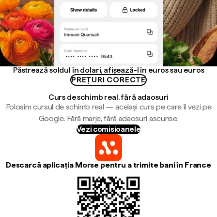
Păstrează soldul în dolari, afișează-l în euros sau euros
PREȚURI CORECTE
Curs de schimb real, fără adaosuri
Folosim cursul de schimb real — același curs pe care îl vezi pe
Google. Fără marje, fără adaosuri ascunse.
Vezi comisioanele
Descarcă aplicația Morse pentru a trimite bani în France