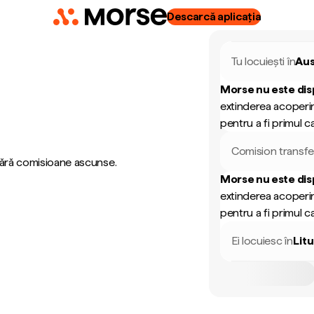
Descarcă aplicația
Tu locuiești în
Aus
Morse nu este dis
extinderea acoperir
pentru a fi primul ca
Comision transfe
 fără comisioane ascunse.
Morse nu este dis
extinderea acoperir
pentru a fi primul ca
Ei locuiesc în
Lit