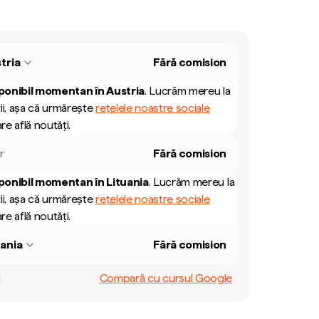
tria
Fără comision
ponibil momentan în
Austria
.
Lucrăm mereu la
ii, așa că urmărește
rețelele noastre sociale
re află noutăți.
r
Fără comision
ponibil momentan în
Lituania
.
Lucrăm mereu la
ii, așa că urmărește
rețelele noastre sociale
re află noutăți.
uania
Fără comision
Compară cu cursul Google