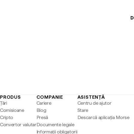
D
PRODUS
COMPANIE
ASISTENȚĂ
Țări
Cariere
Centru de ajutor
Comisioane
Blog
Stare
Cripto
Presă
Descarcă aplicația Morse
Convertor valutar
Documente legale
Informații obligatorii