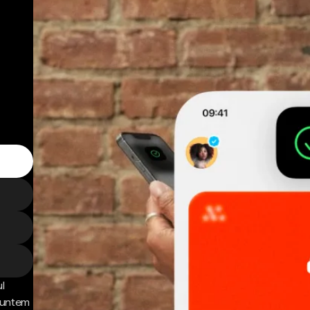
l
 Suntem