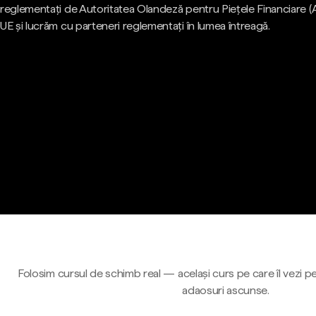
reglementați de Autoritatea Olandeză pentru Piețele Financiare (
UE și lucrăm cu parteneri reglementați în lumea întreagă.
Folosim cursul de schimb real — același curs pe care îl vezi pe
adaosuri ascunse.