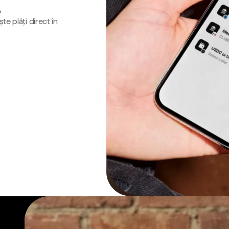
o
te plăți direct în