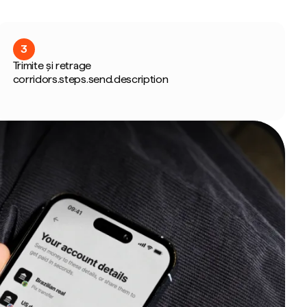
3
Trimite și retrage
corridors.steps.send.description