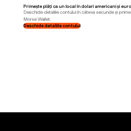
Primește plăți ca un local în dolari americani și eur
Deschide detaliile contului în câteva secunde și primeș
Morse Wallet.
Deschide detaliile contului