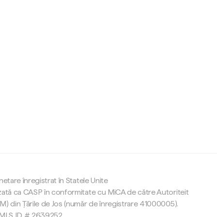
c
netare înregistrat în Statele Unite
zată ca CASP în conformitate cu MiCA de către Autoriteit
M) din Țările de Jos (număr de înregistrare 41000005).
 NMLS ID # 2639252