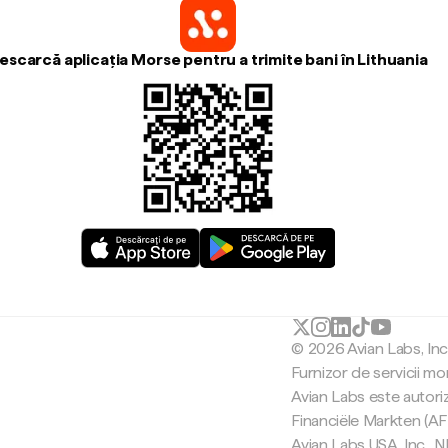
escarcă aplicația Morse pentru a trimite bani în Lithuania
© 2026 Avian Labs, In
Furnizor de servicii mo
Avian Labs este autori
Financiële Markten (AF
Avian Labs USA, Inc.,