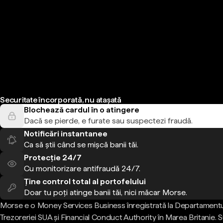
Securitate încorporată, nu atașată
Blochează cardul în o atingere
Dacă se pierde, e furate sau suspectezi fraudă.
Notificări instantanee
Ca să știi când se mișcă banii tăi.
Protecție 24/7
Cu monitorizare antifraudă 24/7.
Ține control total al portofelului
Doar tu poți atinge banii tăi, nici măcar Morse.
Morse e o Money Services Business înregistrată la Departamentu
Trezoreriei SUA și Financial Conduct Authority în Marea Britanie.