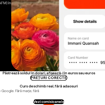
AFM) în
Păstrează soldul în dolari, afișează-l în euros sau euros
PREȚURI CORECTE
Curs de schimb real, fără adaosuri
 Google. Fără marje, fără
Vezi comisioanele