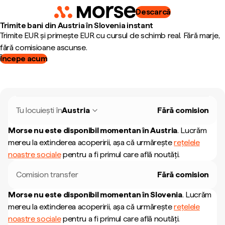
Descarcă
Trimite bani din Austria în Slovenia instant
Trimite EUR și primește EUR cu cursul de schimb real. Fără marje,
fără comisioane ascunse.
Începe acum
Tu locuiești în
Austria
Fără comision
Morse nu este disponibil momentan în
Austria
.
Lucrăm
mereu la extinderea acoperirii, așa că urmărește
rețelele
noastre sociale
pentru a fi primul care află noutăți.
Comision transfer
Fără comision
Morse nu este disponibil momentan în
Slovenia
.
Lucrăm
mereu la extinderea acoperirii, așa că urmărește
rețelele
noastre sociale
pentru a fi primul care află noutăți.