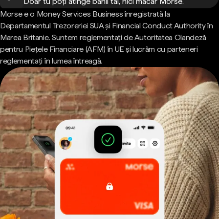
Doar tu poți atinge banii tăi, nici măcar Morse.
Morse e o Money Services Business înregistrată la
Departamentul Trezoreriei SUA și Financial Conduct Authority în
Marea Britanie. Suntem reglementați de Autoritatea Olandeză
pentru Piețele Financiare (AFM) în UE și lucrăm cu parteneri
reglementați în lumea întreagă.