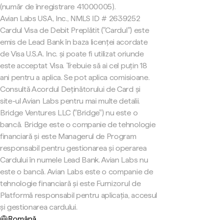
(număr de înregistrare 41000005).
Avian Labs USA, Inc., NMLS ID # 2639252
Cardul Visa de Debit Preplătit ("Cardul") este
emis de Lead Bank în baza licenței acordate
de Visa U.S.A. Inc. și poate fi utilizat oriunde
este acceptat Visa. Trebuie să ai cel puțin 18
ani pentru a aplica. Se pot aplica comisioane.
Consultă Acordul Deținătorului de Card și
site-ul Avian Labs pentru mai multe detalii.
Bridge Ventures LLC ("Bridge") nu este o
bancă. Bridge este o companie de tehnologie
financiară și este Managerul de Program
responsabil pentru gestionarea și operarea
Cardului în numele Lead Bank. Avian Labs nu
este o bancă. Avian Labs este o companie de
tehnologie financiară și este Furnizorul de
Platformă responsabil pentru aplicația, accesul
și gestionarea cardului.
Română