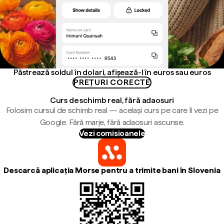
Păstrează soldul în dolari, afișează-l în euros sau euros
PREȚURI CORECTE
Curs de schimb real, fără adaosuri
Folosim cursul de schimb real — același curs pe care îl vezi pe
Google. Fără marje, fără adaosuri ascunse.
Vezi comisioanele
Descarcă aplicația Morse pentru a trimite bani în Slovenia