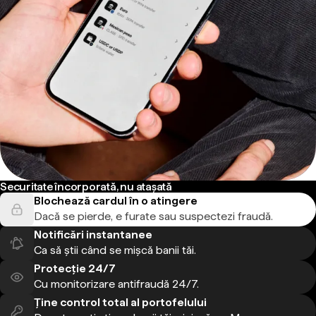
Securitate încorporată, nu atașată
Blochează cardul în o atingere
Dacă se pierde, e furate sau suspectezi fraudă.
Notificări instantanee
Ca să știi când se mișcă banii tăi.
Protecție 24/7
Cu monitorizare antifraudă 24/7.
Ține control total al portofelului