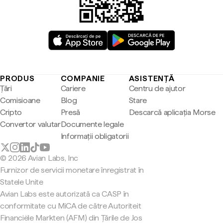
PRODUS
COMPANIE
ASISTENȚĂ
Țări
Cariere
Centru de ajutor
Comisioane
Blog
Stare
Cripto
Presă
Descarcă aplicația Morse
Convertor valutar
Documente legale
Informații obligatorii
© 2026 Avian Labs, Inc
Furnizor de servicii monetare înregistrat în
Statele Unite
Avian Labs este autorizată ca CASP în
conformitate cu MiCA de către Autoriteit
Financiële Markten (AFM) din Țările de Jos