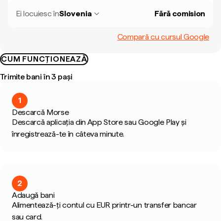
Ei locuiesc în
Slovenia
Fără comision
Compară cu cursul Google
CUM FUNCȚIONEAZĂ
Trimite bani în 3 pași
1
Descarcă Morse
Descarcă aplicația din App Store sau Google Play și
înregistrează-te în câteva minute.
2
Adaugă bani
Alimentează-ți contul cu EUR printr-un transfer bancar
sau card.