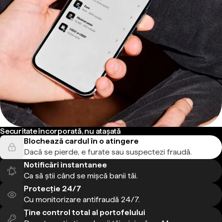
Securitate încorporată, nu atașată
Blochează cardul în o atingere
Dacă se pierde, e furate sau suspectezi fraudă.
Notificări instantanee
Ca să știi când se mișcă banii tăi.
Protecție 24/7
Cu monitorizare antifraudă 24/7.
Ține control total al portofelului