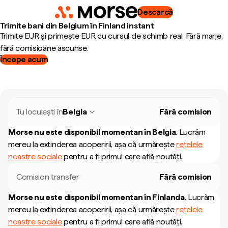
Descarcă
Trimite bani din Belgium în Finland instant
Trimite EUR și primește EUR cu cursul de schimb real. Fără marje,
fără comisioane ascunse.
Începe acum
Tu locuiești în
Belgia
Fără comision
Morse nu este disponibil momentan în
Belgia
.
Lucrăm
mereu la extinderea acoperirii, așa că urmărește
rețelele
noastre sociale
pentru a fi primul care află noutăți.
Comision transfer
Fără comision
Morse nu este disponibil momentan în
Finlanda
.
Lucrăm
mereu la extinderea acoperirii, așa că urmărește
rețelele
noastre sociale
pentru a fi primul care află noutăți.