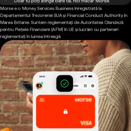
Doar tu poți atinge banii tăi, nici măcar Morse.
Morse e o Money Services Business înregistrată la
Departamentul Trezoreriei SUA și Financial Conduct Authority în
Marea Britanie. Suntem reglementați de Autoritatea Olandeză
pentru Piețele Financiare (AFM) în UE și lucrăm cu parteneri
reglementați în lumea întreagă.