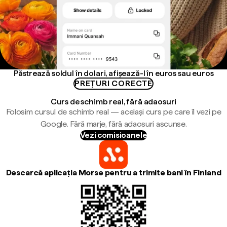
Păstrează soldul în dolari, afișează-l în euros sau euros
PREȚURI CORECTE
Curs de schimb real, fără adaosuri
Folosim cursul de schimb real — același curs pe care îl vezi pe
Google. Fără marje, fără adaosuri ascunse.
Vezi comisioanele
Descarcă aplicația Morse pentru a trimite bani în Finland