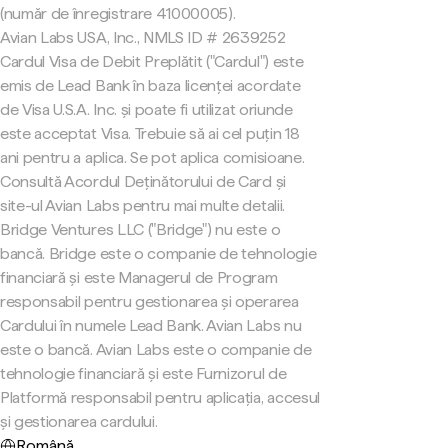
(număr de înregistrare 41000005).
Avian Labs USA, Inc., NMLS ID # 2639252
Cardul Visa de Debit Preplătit ("Cardul") este
emis de Lead Bank în baza licenței acordate
de Visa U.S.A. Inc. și poate fi utilizat oriunde
este acceptat Visa. Trebuie să ai cel puțin 18
ani pentru a aplica. Se pot aplica comisioane.
Consultă Acordul Deținătorului de Card și
site-ul Avian Labs pentru mai multe detalii.
Bridge Ventures LLC ("Bridge") nu este o
bancă. Bridge este o companie de tehnologie
financiară și este Managerul de Program
responsabil pentru gestionarea și operarea
Cardului în numele Lead Bank. Avian Labs nu
este o bancă. Avian Labs este o companie de
tehnologie financiară și este Furnizorul de
Platformă responsabil pentru aplicația, accesul
și gestionarea cardului.
Română