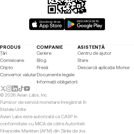
PRODUS
COMPANIE
ASISTENȚĂ
Țări
Cariere
Centru de ajutor
Comisioane
Blog
Stare
Cripto
Presă
Descarcă aplicația Morse
Convertor valutar
Documente legale
Informații obligatorii
© 2026 Avian Labs, Inc
Furnizor de servicii monetare înregistrat în
Statele Unite
Avian Labs este autorizată ca CASP în
conformitate cu MiCA de către Autoriteit
Financiële Markten (AFM) din Țările de Jos