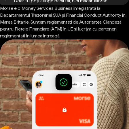
Doar tu poți atinge banii tăi, nici măcar Morse.
Morse e o Money Services Business înregistrată la
Departamentul Trezoreriei SUA și Financial Conduct Authority în
Marea Britanie. Suntem reglementați de Autoritatea Olandeză
pentru Piețele Financiare (AFM) în UE și lucrăm cu parteneri
reglementați în lumea întreagă.