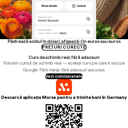
Păstrează soldul în dolari, afișează-l în euros sau euros
PREȚURI CORECTE
Curs de schimb real, fără adaosuri
Folosim cursul de schimb real — același curs pe care îl vezi pe
Google. Fără marje, fără adaosuri ascunse.
Vezi comisioanele
Descarcă aplicația Morse pentru a trimite bani în Germany