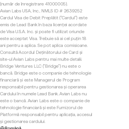
(număr de înregistrare 41000005).
Avian Labs USA, Inc., NMLS ID # 2639252
Cardul Visa de Debit Preplătit ("Cardul") este
emis de Lead Bank în baza licenței acordate
de Visa U.S.A. Inc. și poate fi utilizat oriunde
este acceptat Visa. Trebuie să ai cel puțin 18
ani pentru a aplica. Se pot aplica comisioane.
Consultă Acordul Deținătorului de Card și
site-ul Avian Labs pentru mai multe detalii.
Bridge Ventures LLC ("Bridge") nu este o
bancă. Bridge este o companie de tehnologie
financiară și este Managerul de Program
responsabil pentru gestionarea și operarea
Cardului în numele Lead Bank. Avian Labs nu
este o bancă. Avian Labs este o companie de
tehnologie financiară și este Furnizorul de
Platformă responsabil pentru aplicația, accesul
și gestionarea cardului.
Română