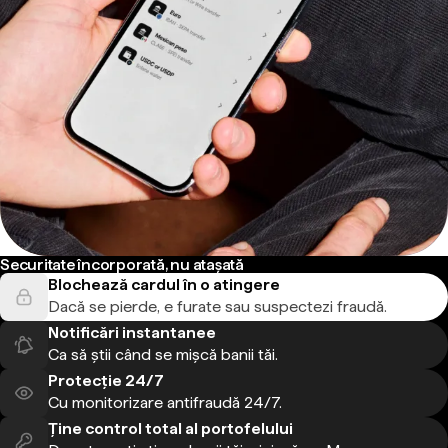
Securitate încorporată, nu atașată
Blochează cardul în o atingere
Dacă se pierde, e furate sau suspectezi fraudă.
Notificări instantanee
Ca să știi când se mișcă banii tăi.
Protecție 24/7
Cu monitorizare antifraudă 24/7.
Ține control total al portofelului