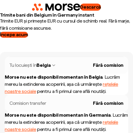
Descarcă
Trimite bani din Belgium în Germany instant
Trimite EUR și primește EUR cu cursul de schimb real. Fără marje,
fără comisioane ascunse.
Începe acum
Tu locuiești în
Belgia
Fără comision
Morse nu este disponibil momentan în
Belgia
.
Lucrăm
mereu la extinderea acoperirii, așa că urmărește
rețelele
noastre sociale
pentru a fi primul care află noutăți.
Comision transfer
Fără comision
Morse nu este disponibil momentan în
Germania
.
Lucrăm
mereu la extinderea acoperirii, așa că urmărește
rețelele
noastre sociale
pentru a fi primul care află noutăți.