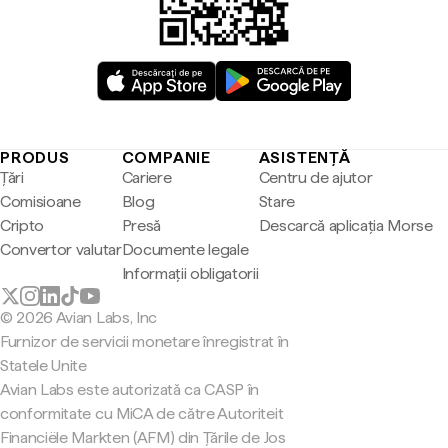
PRODUS
COMPANIE
ASISTENȚĂ
Țări
Cariere
Centru de ajutor
Comisioane
Blog
Stare
Cripto
Presă
Descarcă aplicația Morse
Convertor valutar
Documente legale
Informații obligatorii
© 2026 Avian Labs, Inc
Furnizor de servicii monetare înregistrat în
Statele Unite
Avian Labs este autorizată ca CASP în
conformitate cu MiCA de către Autoriteit
Financiële Markten (AFM) din Țările de Jos