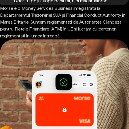
Doar tu poți atinge banii tăi, nici măcar Morse.
Morse e o Money Services Business înregistrată la
Departamentul Trezoreriei SUA și Financial Conduct Authority în
Marea Britanie. Suntem reglementați de Autoritatea Olandeză
pentru Piețele Financiare (AFM) în UE și lucrăm cu parteneri
reglementați în lumea întreagă.