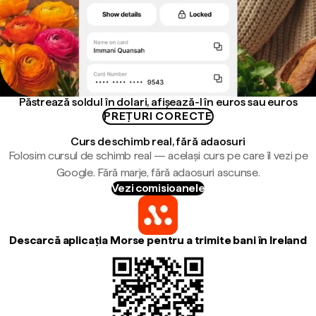
Păstrează soldul în dolari, afișează-l în euros sau euros
PREȚURI CORECTE
Curs de schimb real, fără adaosuri
Folosim cursul de schimb real — același curs pe care îl vezi pe
Google. Fără marje, fără adaosuri ascunse.
Vezi comisioanele
Descarcă aplicația Morse pentru a trimite bani în Ireland