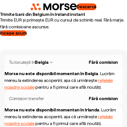
Descarcă
Trimite bani din Belgium în Ireland instant
Trimite EUR și primește EUR cu cursul de schimb real. Fără marje,
fără comisioane ascunse.
Începe acum
Tu locuiești în
Belgia
Fără comision
Morse nu este disponibil momentan în
Belgia
.
Lucrăm
mereu la extinderea acoperirii, așa că urmărește
rețelele
noastre sociale
pentru a fi primul care află noutăți.
Comision transfer
Fără comision
Morse nu este disponibil momentan în
Irlanda
.
Lucrăm
mereu la extinderea acoperirii, așa că urmărește
rețelele
noastre sociale
pentru a fi primul care află noutăți.