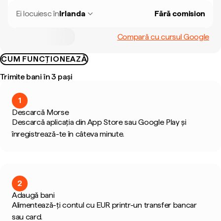
Ei locuiesc în
Irlanda
Fără comision
Compară cu cursul Google
CUM FUNCȚIONEAZĂ
Trimite bani în 3 pași
1
Descarcă Morse
Descarcă aplicația din App Store sau Google Play și
înregistrează-te în câteva minute.
2
Adaugă bani
Alimentează-ți contul cu EUR printr-un transfer bancar
sau card.