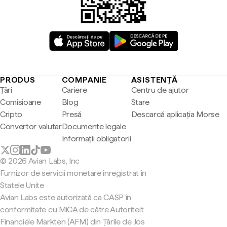
PRODUS
COMPANIE
ASISTENȚĂ
Țări
Cariere
Centru de ajutor
Comisioane
Blog
Stare
Cripto
Presă
Descarcă aplicația Morse
Convertor valutar
Documente legale
Informații obligatorii
© 2026 Avian Labs, Inc
Furnizor de servicii monetare înregistrat în
Statele Unite
Avian Labs este autorizată ca CASP în
conformitate cu MiCA de către Autoriteit
Financiële Markten (AFM) din Țările de Jos