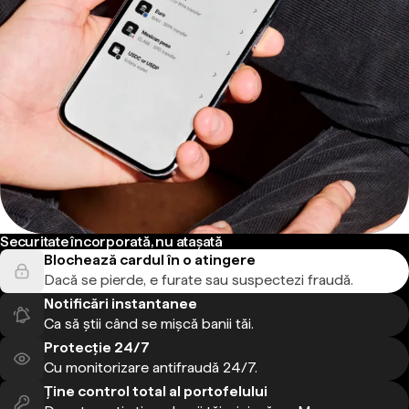
Securitate încorporată, nu atașată
Blochează cardul în o atingere
Dacă se pierde, e furate sau suspectezi fraudă.
Notificări instantanee
Ca să știi când se mișcă banii tăi.
Protecție 24/7
Cu monitorizare antifraudă 24/7.
Ține control total al portofelului