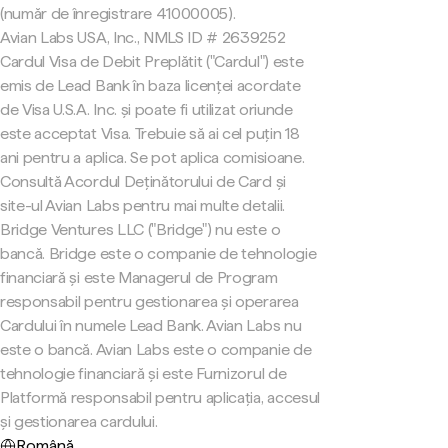
(număr de înregistrare 41000005).
Avian Labs USA, Inc., NMLS ID # 2639252
Cardul Visa de Debit Preplătit ("Cardul") este
emis de Lead Bank în baza licenței acordate
de Visa U.S.A. Inc. și poate fi utilizat oriunde
este acceptat Visa. Trebuie să ai cel puțin 18
ani pentru a aplica. Se pot aplica comisioane.
Consultă Acordul Deținătorului de Card și
site-ul Avian Labs pentru mai multe detalii.
Bridge Ventures LLC ("Bridge") nu este o
bancă. Bridge este o companie de tehnologie
financiară și este Managerul de Program
responsabil pentru gestionarea și operarea
Cardului în numele Lead Bank. Avian Labs nu
este o bancă. Avian Labs este o companie de
tehnologie financiară și este Furnizorul de
Platformă responsabil pentru aplicația, accesul
și gestionarea cardului.
Română