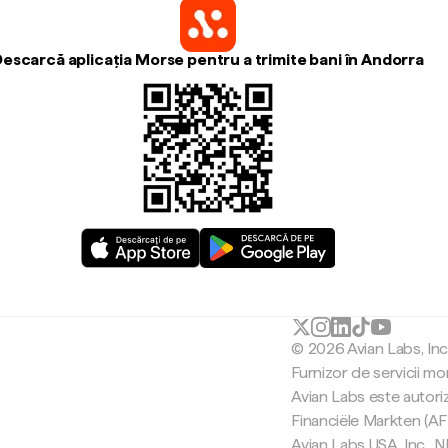
escarcă aplicația Morse pentru a trimite bani în Andorra
© 2026 Avian Labs, In
Furnizor de servicii mo
Avian Labs este autori
Financiële Markten (AF
Avian Labs USA, Inc.,