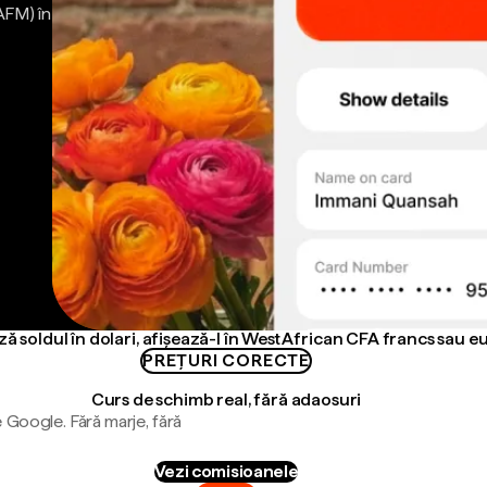
AFM) în
ă soldul în dolari, afișează-l în West African CFA francs sau e
PREȚURI CORECTE
Curs de schimb real, fără adaosuri
 Google. Fără marje, fără
Vezi comisioanele