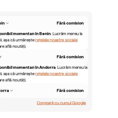
nin
Fără comision
ponibil momentan în
Benin
.
Lucrăm mereu la
ii, așa că urmărește
rețelele noastre sociale
re află noutăți.
r
Fără comision
ponibil momentan în
Andorra
.
Lucrăm mereu la
ii, așa că urmărește
rețelele noastre sociale
re află noutăți.
orra
Fără comision
Compară cu cursul Google