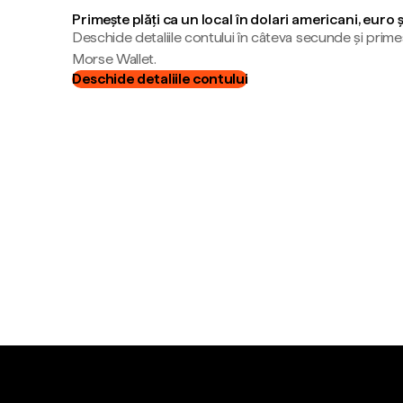
Primește plăți ca un local în dolari americani, euro 
Deschide detaliile contului în câteva secunde și primeș
Morse Wallet.
Deschide detaliile contului