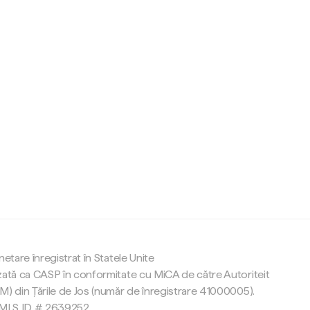
c
netare înregistrat în Statele Unite
zată ca CASP în conformitate cu MiCA de către Autoriteit
M) din Țările de Jos (număr de înregistrare 41000005).
 NMLS ID # 2639252