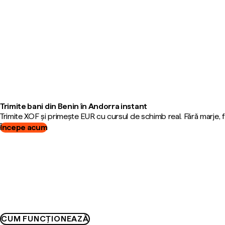
Trimite bani din Benin în Andorra instant
Trimite XOF și primește EUR cu cursul de schimb real. Fără marje,
Începe acum
CUM FUNCȚIONEAZĂ