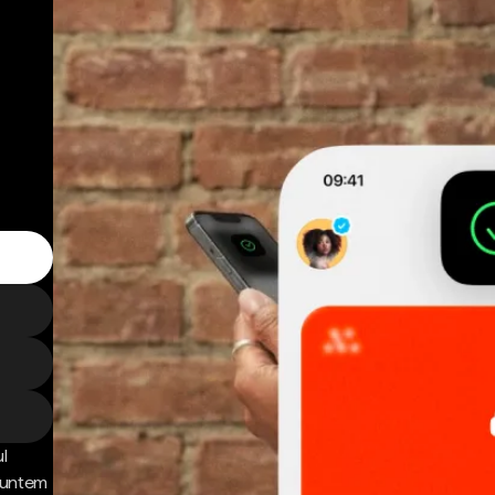
l
 Suntem