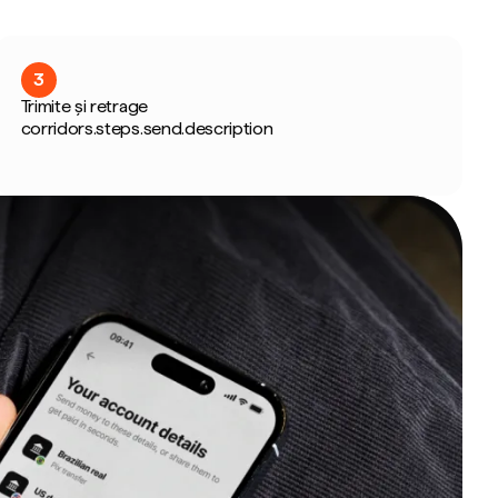
3
Trimite și retrage
corridors.steps.send.description