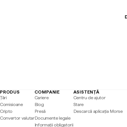
D
PRODUS
COMPANIE
ASISTENȚĂ
Țări
Cariere
Centru de ajutor
Comisioane
Blog
Stare
Cripto
Presă
Descarcă aplicația Morse
Convertor valutar
Documente legale
Informații obligatorii