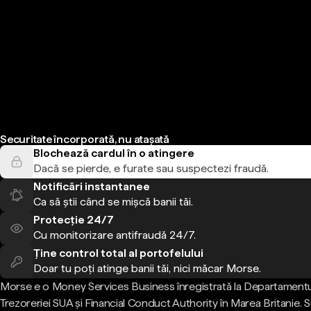
Securitate încorporată, nu atașată
Blochează cardul în o atingere
Dacă se pierde, e furate sau suspectezi fraudă.
Notificări instantanee
Ca să știi când se mișcă banii tăi.
Protecție 24/7
Cu monitorizare antifraudă 24/7.
Ține control total al portofelului
Doar tu poți atinge banii tăi, nici măcar Morse.
Morse e o Money Services Business înregistrată la Departamentu
Trezoreriei SUA și Financial Conduct Authority în Marea Britanie.