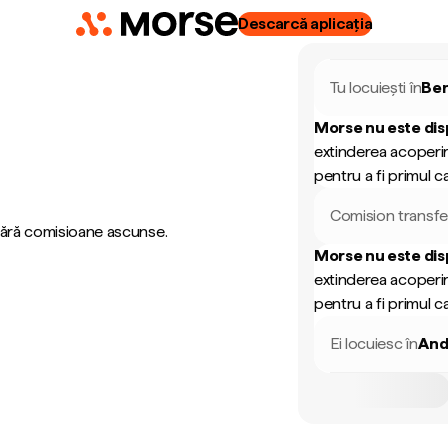
Descarcă aplicația
Tu locuiești în
Be
Morse nu este dis
extinderea acoperir
pentru a fi primul ca
Comision transfe
 fără comisioane ascunse.
Morse nu este dis
extinderea acoperir
pentru a fi primul ca
Ei locuiesc în
And