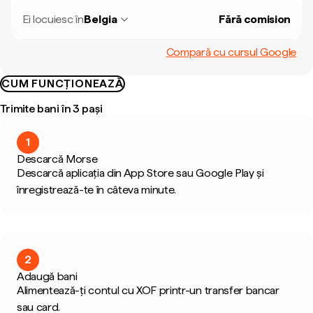
Ei locuiesc în
Belgia
Fără comision
Compară cu cursul Google
CUM FUNCȚIONEAZĂ
Trimite bani în 3 pași
1
Descarcă Morse
Descarcă aplicația din App Store sau Google Play și
înregistrează-te în câteva minute.
2
Adaugă bani
Alimentează-ți contul cu XOF printr-un transfer bancar
sau card.