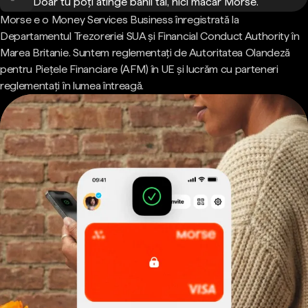
Doar tu poți atinge banii tăi, nici măcar Morse.
Morse e o Money Services Business înregistrată la
Departamentul Trezoreriei SUA și Financial Conduct Authority în
Marea Britanie. Suntem reglementați de Autoritatea Olandeză
pentru Piețele Financiare (AFM) în UE și lucrăm cu parteneri
reglementați în lumea întreagă.