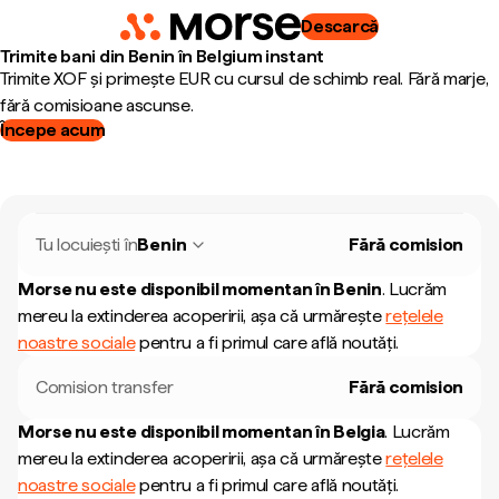
Descarcă
Trimite bani din Benin în Belgium instant
Trimite XOF și primește EUR cu cursul de schimb real. Fără marje,
fără comisioane ascunse.
Începe acum
Tu locuiești în
Benin
Fără comision
Morse nu este disponibil momentan în
Benin
.
Lucrăm
mereu la extinderea acoperirii, așa că urmărește
rețelele
noastre sociale
pentru a fi primul care află noutăți.
Comision transfer
Fără comision
Morse nu este disponibil momentan în
Belgia
.
Lucrăm
mereu la extinderea acoperirii, așa că urmărește
rețelele
noastre sociale
pentru a fi primul care află noutăți.