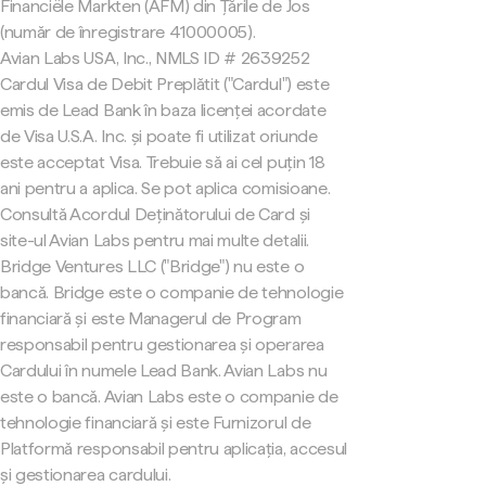
Financiële Markten (AFM) din Țările de Jos
(număr de înregistrare 41000005).
Avian Labs USA, Inc., NMLS ID # 2639252
Cardul Visa de Debit Preplătit ("Cardul") este
emis de Lead Bank în baza licenței acordate
de Visa U.S.A. Inc. și poate fi utilizat oriunde
este acceptat Visa. Trebuie să ai cel puțin 18
ani pentru a aplica. Se pot aplica comisioane.
Consultă Acordul Deținătorului de Card și
site-ul Avian Labs pentru mai multe detalii.
Bridge Ventures LLC ("Bridge") nu este o
bancă. Bridge este o companie de tehnologie
financiară și este Managerul de Program
responsabil pentru gestionarea și operarea
Cardului în numele Lead Bank. Avian Labs nu
este o bancă. Avian Labs este o companie de
tehnologie financiară și este Furnizorul de
Platformă responsabil pentru aplicația, accesul
și gestionarea cardului.