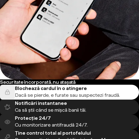
Securitate încorporată, nu atașată
Blochează cardul în o atingere
Dacă se pierde, e furate sau suspectezi fraudă.
Notificări instantanee
Ca să știi când se mișcă banii tăi.
Protecție 24/7
Cu monitorizare antifraudă 24/7.
Ține control total al portofelului