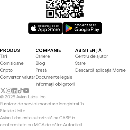
PRODUS
COMPANIE
ASISTENȚĂ
Țări
Cariere
Centru de ajutor
Comisioane
Blog
Stare
Cripto
Presă
Descarcă aplicația Morse
Convertor valutar
Documente legale
Informații obligatorii
© 2026 Avian Labs, Inc
Furnizor de servicii monetare înregistrat în
Statele Unite
Avian Labs este autorizată ca CASP în
conformitate cu MiCA de către Autoriteit