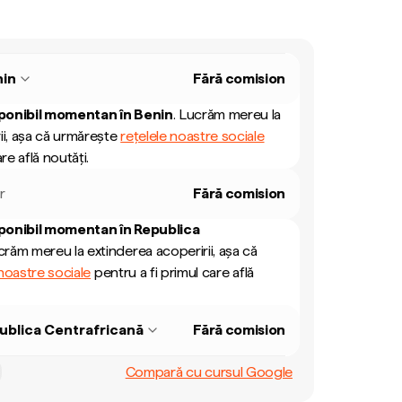
nin
Fără comision
ponibil momentan în
Benin
.
Lucrăm mereu la
ii, așa că urmărește
rețelele noastre sociale
re află noutăți.
r
Fără comision
ponibil momentan în
Republica
răm mereu la extinderea acoperirii, așa că
 noastre sociale
pentru a fi primul care află
ublica Centrafricană
Fără comision
Compară cu cursul Google