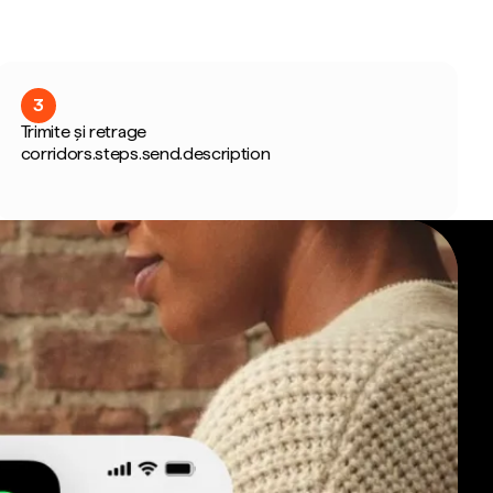
3
Trimite și retrage
corridors.steps.send.description