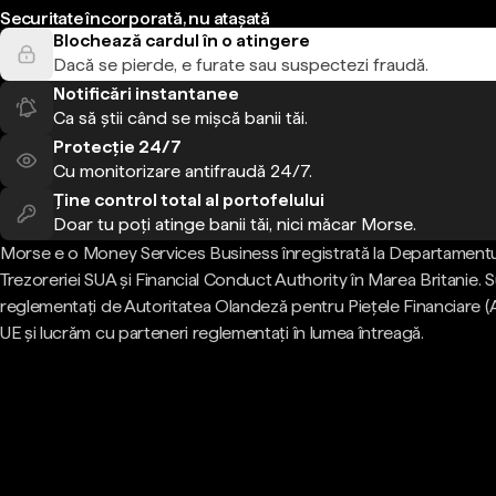
Securitate încorporată, nu atașată
Blochează cardul în o atingere
Dacă se pierde, e furate sau suspectezi fraudă.
Notificări instantanee
Ca să știi când se mișcă banii tăi.
Protecție 24/7
Cu monitorizare antifraudă 24/7.
Ține control total al portofelului
Doar tu poți atinge banii tăi, nici măcar Morse.
Morse e o Money Services Business înregistrată la Departamentu
Trezoreriei SUA și Financial Conduct Authority în Marea Britanie.
reglementați de Autoritatea Olandeză pentru Piețele Financiare (
UE și lucrăm cu parteneri reglementați în lumea întreagă.