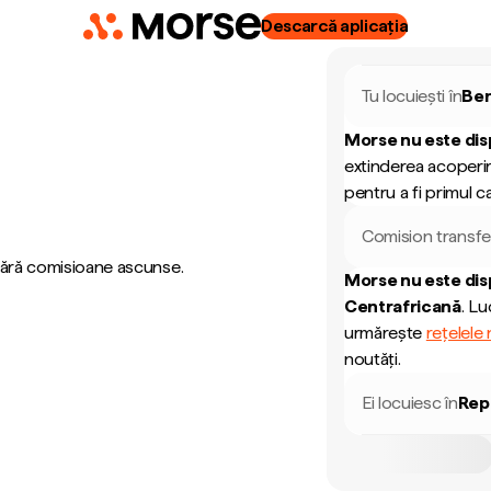
Descarcă aplicația
Tu locuiești în
Be
Morse nu este dis
extinderea acoperir
pentru a fi primul ca
Comision transfe
 fără comisioane ascunse.
Morse nu este dis
Centrafricană
.
Luc
urmărește
rețelele
noutăți.
Ei locuiesc în
Rep