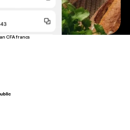
ican CFA francs
public