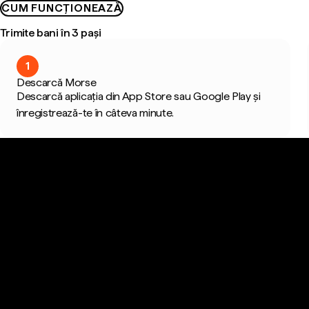
CUM FUNCȚIONEAZĂ
Trimite bani în 3 pași
1
Descarcă Morse
Descarcă aplicația din App Store sau Google Play și
înregistrează-te în câteva minute.