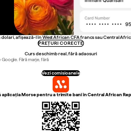
n dolari, afișează-l în West African CFA francs sau Central Afr
PREȚURI CORECTE
Curs de schimb real, fără adaosuri
 Google. Fără marje, fără
Vezi comisioanele
aplicația Morse pentru a trimite bani în Central African Re