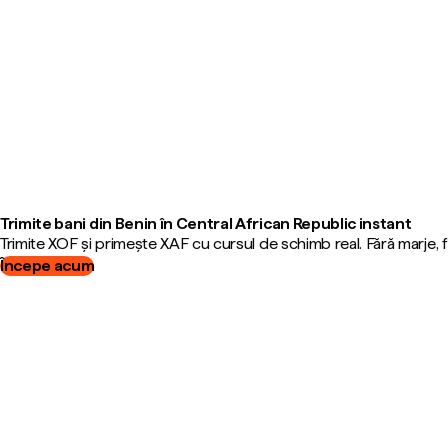
Trimite bani din Benin în Central African Republic instant
Trimite XOF și primește XAF cu cursul de schimb real. Fără marje,
Începe acum