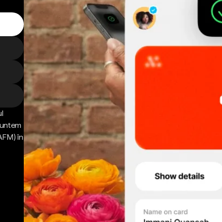
l
 Suntem
AFM) în