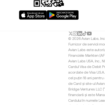
© 2026 Avian Labs, In
Furnizor de servicii mo
Avian Labs este autori
Financiële Markten (AF
Avian Labs USA, Inc.,
Cardul Visa de Debit Pr
acordate de Visa U.S.A. 
cel puțin 18 ani pentru
de Card și site-ul Avian
Bridge Ventures LLC (
financiară și este Man
Cardului în numele Lea