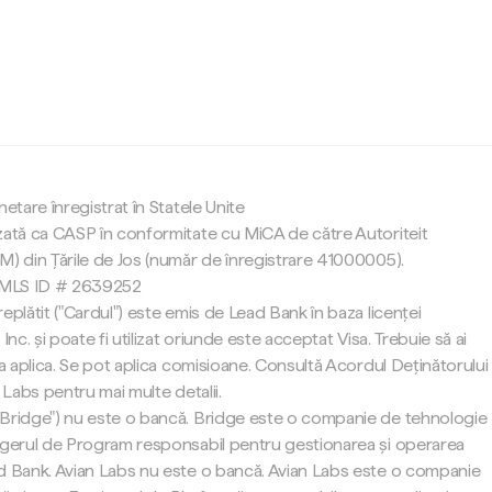
c
netare înregistrat în Statele Unite
zată ca CASP în conformitate cu MiCA de către Autoriteit
M) din Țările de Jos (număr de înregistrare 41000005).
 NMLS ID # 2639252
eplătit ("Cardul") este emis de Lead Bank în baza licenței
Inc. și poate fi utilizat oriunde este acceptat Visa. Trebuie să ai
 a aplica. Se pot aplica comisioane. Consultă Acordul Deținătorului
 Labs pentru mai multe detalii.
"Bridge") nu este o bancă. Bridge este o companie de tehnologie
agerul de Program responsabil pentru gestionarea și operarea
d Bank. Avian Labs nu este o bancă. Avian Labs este o companie