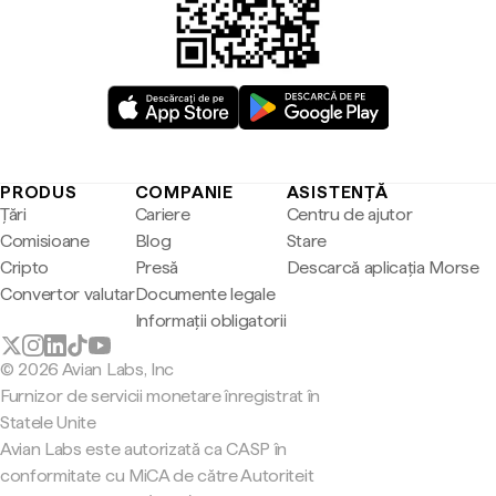
PRODUS
COMPANIE
ASISTENȚĂ
Țări
Cariere
Centru de ajutor
Comisioane
Blog
Stare
Cripto
Presă
Descarcă aplicația Morse
Convertor valutar
Documente legale
Informații obligatorii
© 2026 Avian Labs, Inc
Furnizor de servicii monetare înregistrat în
Statele Unite
Avian Labs este autorizată ca CASP în
conformitate cu MiCA de către Autoriteit