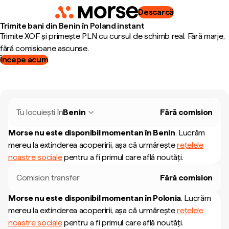
Descarcă
Trimite bani din Benin în Poland instant
Trimite XOF și primește PLN cu cursul de schimb real. Fără marje,
fără comisioane ascunse.
Începe acum
Tu locuiești în
Benin
Fără comision
Morse nu este disponibil momentan în
Benin
.
Lucrăm
mereu la extinderea acoperirii, așa că urmărește
rețelele
noastre sociale
pentru a fi primul care află noutăți.
Comision transfer
Fără comision
Morse nu este disponibil momentan în
Polonia
.
Lucrăm
mereu la extinderea acoperirii, așa că urmărește
rețelele
noastre sociale
pentru a fi primul care află noutăți.