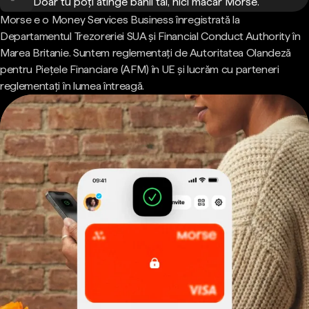
Doar tu poți atinge banii tăi, nici măcar Morse.
Morse e o Money Services Business înregistrată la
Departamentul Trezoreriei SUA și Financial Conduct Authority în
Marea Britanie. Suntem reglementați de Autoritatea Olandeză
pentru Piețele Financiare (AFM) în UE și lucrăm cu parteneri
reglementați în lumea întreagă.