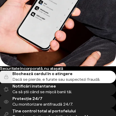
Securitate încorporată, nu atașată
Blochează cardul în o atingere
Dacă se pierde, e furate sau suspectezi fraudă.
Notificări instantanee
Ca să știi când se mișcă banii tăi.
Protecție 24/7
Cu monitorizare antifraudă 24/7.
Ține control total al portofelului