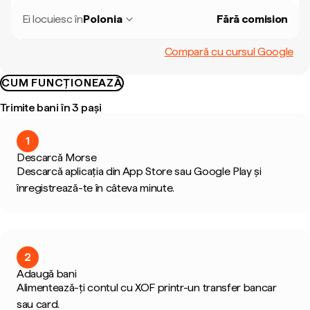
Ei locuiesc în
Polonia
Fără comision
Compară cu cursul Google
CUM FUNCȚIONEAZĂ
Trimite bani în 3 pași
1
Descarcă Morse
Descarcă aplicația din App Store sau Google Play și
înregistrează-te în câteva minute.
2
Adaugă bani
Alimentează-ți contul cu XOF printr-un transfer bancar
sau card.