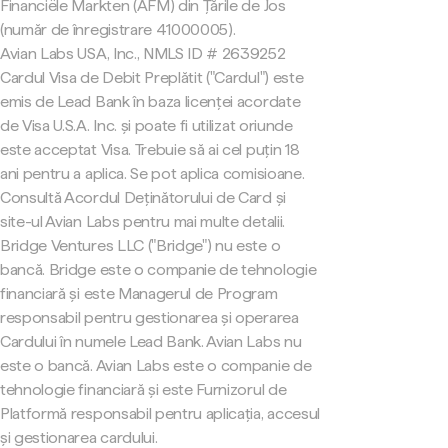
Financiële Markten (AFM) din Țările de Jos
(număr de înregistrare 41000005).
Avian Labs USA, Inc., NMLS ID # 2639252
Cardul Visa de Debit Preplătit ("Cardul") este
emis de Lead Bank în baza licenței acordate
de Visa U.S.A. Inc. și poate fi utilizat oriunde
este acceptat Visa. Trebuie să ai cel puțin 18
ani pentru a aplica. Se pot aplica comisioane.
Consultă Acordul Deținătorului de Card și
site-ul Avian Labs pentru mai multe detalii.
Bridge Ventures LLC ("Bridge") nu este o
bancă. Bridge este o companie de tehnologie
financiară și este Managerul de Program
responsabil pentru gestionarea și operarea
Cardului în numele Lead Bank. Avian Labs nu
este o bancă. Avian Labs este o companie de
tehnologie financiară și este Furnizorul de
Platformă responsabil pentru aplicația, accesul
și gestionarea cardului.