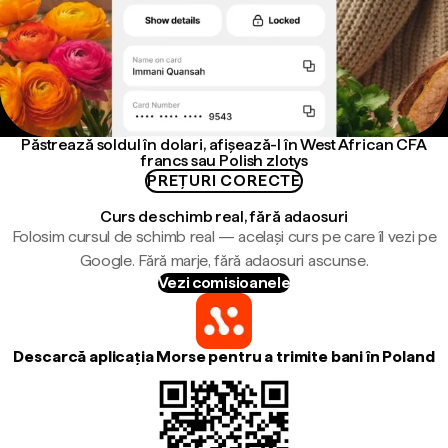
Păstrează soldul în dolari, afișează-l în West African CFA
francs sau Polish zlotys
PREȚURI CORECTE
Curs de schimb real, fără adaosuri
Folosim cursul de schimb real — același curs pe care îl vezi pe
Google. Fără marje, fără adaosuri ascunse.
Vezi comisioanele
Descarcă aplicația Morse pentru a trimite bani în Poland