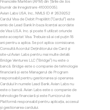
Financiële Markten (AFM) din Țările de Jos
(număr de înregistrare 41000005).
Avian Labs USA, Inc., NMLS ID # 2639252
Cardul Visa de Debit Preplătit ("Cardul") este
emis de Lead Bank în baza licenței acordate
de Visa U.S.A. Inc. și poate fi utilizat oriunde
este acceptat Visa. Trebuie să ai cel puțin 18
ani pentru a aplica. Se pot aplica comisioane.
Consultă Acordul Deținătorului de Card și
site-ul Avian Labs pentru mai multe detalii.
Bridge Ventures LLC ("Bridge") nu este o
bancă. Bridge este o companie de tehnologie
financiară și este Managerul de Program
responsabil pentru gestionarea și operarea
Cardului în numele Lead Bank. Avian Labs nu
este o bancă. Avian Labs este o companie de
tehnologie financiară și este Furnizorul de
Platformă responsabil pentru aplicația, accesul
și gestionarea cardului.