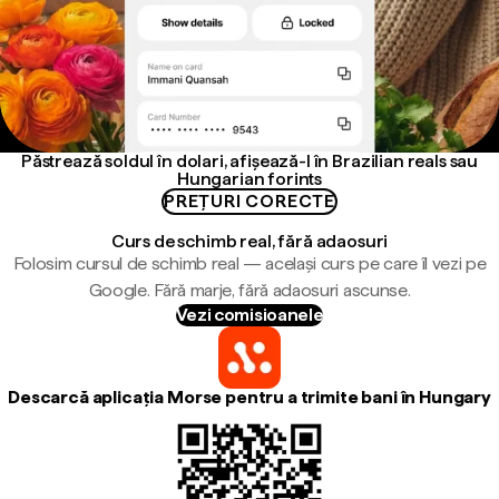
Păstrează soldul în dolari, afișează-l în Brazilian reals sau
Hungarian forints
PREȚURI CORECTE
Curs de schimb real, fără adaosuri
Folosim cursul de schimb real — același curs pe care îl vezi pe
Google. Fără marje, fără adaosuri ascunse.
Vezi comisioanele
Descarcă aplicația Morse pentru a trimite bani în Hungary