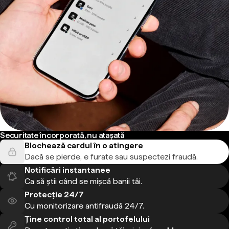
Securitate încorporată, nu atașată
Blochează cardul în o atingere
Dacă se pierde, e furate sau suspectezi fraudă.
Notificări instantanee
Ca să știi când se mișcă banii tăi.
Protecție 24/7
Cu monitorizare antifraudă 24/7.
Ține control total al portofelului