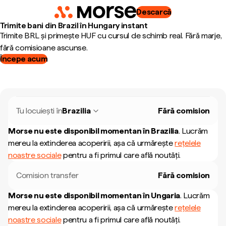
Descarcă
Trimite bani din Brazil în Hungary instant
Trimite BRL și primește HUF cu cursul de schimb real. Fără marje,
fără comisioane ascunse.
Începe acum
Tu locuiești în
Brazilia
Fără comision
Morse nu este disponibil momentan în
Brazilia
.
Lucrăm
mereu la extinderea acoperirii, așa că urmărește
rețelele
noastre sociale
pentru a fi primul care află noutăți.
Comision transfer
Fără comision
Morse nu este disponibil momentan în
Ungaria
.
Lucrăm
mereu la extinderea acoperirii, așa că urmărește
rețelele
noastre sociale
pentru a fi primul care află noutăți.