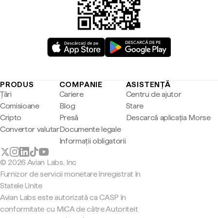
PRODUS
COMPANIE
ASISTENȚĂ
Țări
Cariere
Centru de ajutor
Comisioane
Blog
Stare
Cripto
Presă
Descarcă aplicația Morse
Convertor valutar
Documente legale
Informații obligatorii
© 2026 Avian Labs, Inc
Furnizor de servicii monetare înregistrat în
Statele Unite
Avian Labs este autorizată ca CASP în
conformitate cu MiCA de către Autoriteit