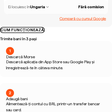
Ei locuiesc în
Ungaria
Fără comision
Compară cu cursul Google
CUM FUNCȚIONEAZĂ
Trimite bani în 3 pași
1
Descarcă Morse
Descarcă aplicația din App Store sau Google Play și
înregistrează-te în câteva minute.
2
Adaugă bani
Alimentează-ți contul cu BRL printr-un transfer bancar
sau card.