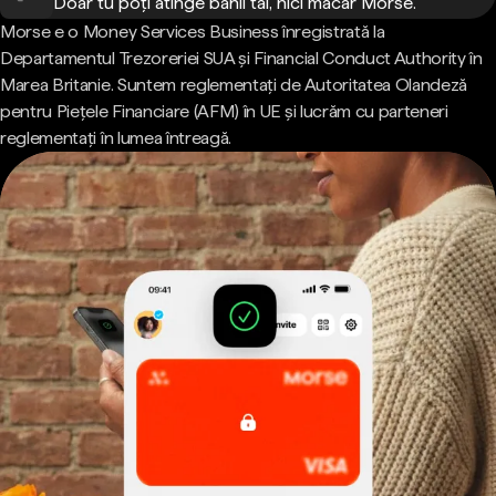
Doar tu poți atinge banii tăi, nici măcar Morse.
Morse e o Money Services Business înregistrată la
Departamentul Trezoreriei SUA și Financial Conduct Authority în
Marea Britanie. Suntem reglementați de Autoritatea Olandeză
pentru Piețele Financiare (AFM) în UE și lucrăm cu parteneri
reglementați în lumea întreagă.