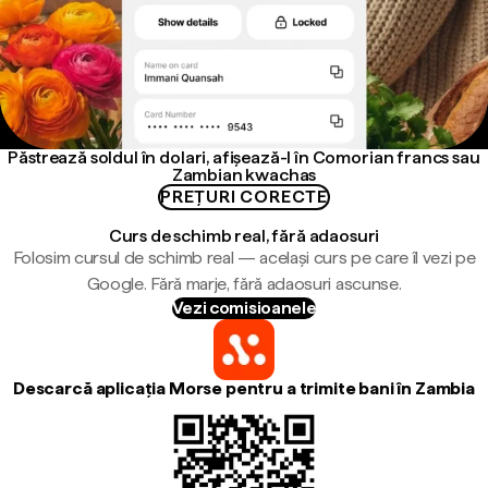
Păstrează soldul în dolari, afișează-l în Comorian francs sau
Zambian kwachas
PREȚURI CORECTE
Curs de schimb real, fără adaosuri
Folosim cursul de schimb real — același curs pe care îl vezi pe
Google. Fără marje, fără adaosuri ascunse.
Vezi comisioanele
Descarcă aplicația Morse pentru a trimite bani în Zambia