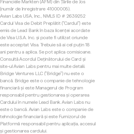
Financiële Markten (AFM) din Țările de Jos
(număr de înregistrare 41000005).
Avian Labs USA, Inc., NMLS ID # 2639252
Cardul Visa de Debit Preplătit ("Cardul") este
emis de Lead Bank în baza licenței acordate
de Visa U.S.A. Inc. și poate fi utilizat oriunde
este acceptat Visa. Trebuie să ai cel puțin 18
ani pentru a aplica. Se pot aplica comisioane.
Consultă Acordul Deținătorului de Card și
site-ul Avian Labs pentru mai multe detalii.
Bridge Ventures LLC ("Bridge") nu este o
bancă. Bridge este o companie de tehnologie
financiară și este Managerul de Program
responsabil pentru gestionarea și operarea
Cardului în numele Lead Bank. Avian Labs nu
este o bancă. Avian Labs este o companie de
tehnologie financiară și este Furnizorul de
Platformă responsabil pentru aplicația, accesul
și gestionarea cardului.