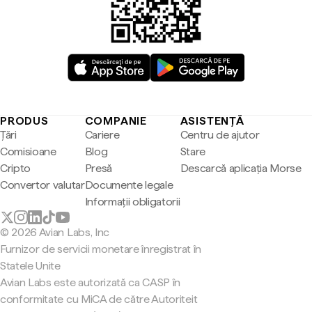
PRODUS
COMPANIE
ASISTENȚĂ
Țări
Cariere
Centru de ajutor
Comisioane
Blog
Stare
Cripto
Presă
Descarcă aplicația Morse
Convertor valutar
Documente legale
Informații obligatorii
© 2026 Avian Labs, Inc
Furnizor de servicii monetare înregistrat în
Statele Unite
Avian Labs este autorizată ca CASP în
conformitate cu MiCA de către Autoriteit