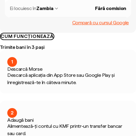
Ei locuiesc în
Zambia
Fără comision
Compară cu cursul Google
CUM FUNCȚIONEAZĂ
Trimite bani în 3 pași
1
Descarcă Morse
Descarcă aplicația din App Store sau Google Play și
înregistrează-te în câteva minute.
2
Adaugă bani
Alimentează-ți contul cu KMF printr-un transfer bancar
sau card.