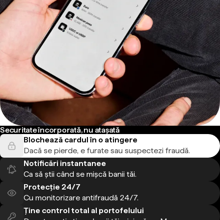
Securitate încorporată, nu atașată
Blochează cardul în o atingere
Dacă se pierde, e furate sau suspectezi fraudă.
Notificări instantanee
Ca să știi când se mișcă banii tăi.
Protecție 24/7
Cu monitorizare antifraudă 24/7.
Ține control total al portofelului