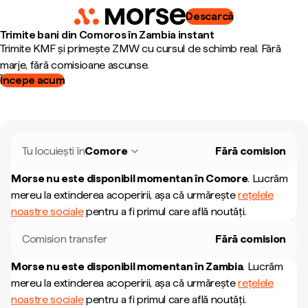
Descarcă
Trimite bani din Comoros în Zambia instant
Trimite KMF și primește ZMW cu cursul de schimb real. Fără
marje, fără comisioane ascunse.
Începe acum
Tu locuiești în
Comore
Fără comision
Morse nu este disponibil momentan în
Comore
.
Lucrăm
mereu la extinderea acoperirii, așa că urmărește
rețelele
noastre sociale
pentru a fi primul care află noutăți.
Comision transfer
Fără comision
Morse nu este disponibil momentan în
Zambia
.
Lucrăm
mereu la extinderea acoperirii, așa că urmărește
rețelele
noastre sociale
pentru a fi primul care află noutăți.