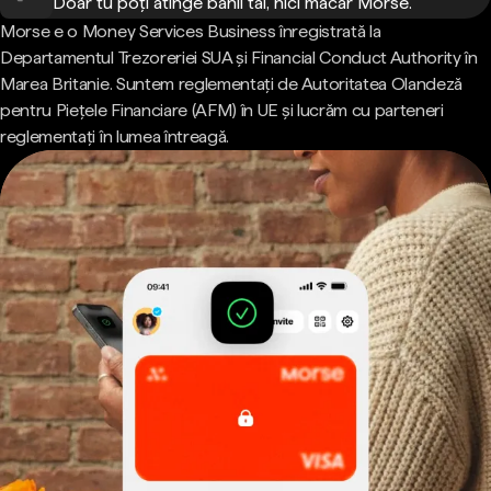
Doar tu poți atinge banii tăi, nici măcar Morse.
Morse e o Money Services Business înregistrată la
Departamentul Trezoreriei SUA și Financial Conduct Authority în
Marea Britanie. Suntem reglementați de Autoritatea Olandeză
pentru Piețele Financiare (AFM) în UE și lucrăm cu parteneri
reglementați în lumea întreagă.