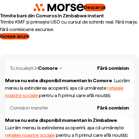
Descarcă
Trimite bani din Comoros în Zimbabwe instant
Trimite KMF și primește USD cu cursul de schimb real. Fără marje,
fără comisioane ascunse.
Începe acum
Tu locuiești în
Comore
Fără comision
Morse nu este disponibil momentan în
Comore
.
Lucrăm
mereu la extinderea acoperirii, așa că urmărește
rețelele
noastre sociale
pentru a fi primul care află noutăți.
Comision transfer
Fără comision
Morse nu este disponibil momentan în
Zimbabwe
.
Lucrăm mereu la extinderea acoperirii, așa că urmărește
rețelele noastre sociale
pentru a fi primul care află noutăți.