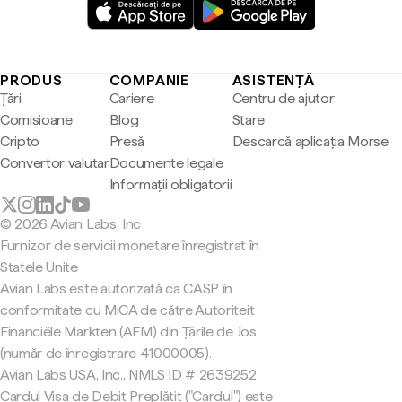
PRODUS
COMPANIE
ASISTENȚĂ
Țări
Cariere
Centru de ajutor
Comisioane
Blog
Stare
Cripto
Presă
Descarcă aplicația Morse
Convertor valutar
Documente legale
Informații obligatorii
© 2026 Avian Labs, Inc
Furnizor de servicii monetare înregistrat în
Statele Unite
Avian Labs este autorizată ca CASP în
conformitate cu MiCA de către Autoriteit
Financiële Markten (AFM) din Țările de Jos
(număr de înregistrare 41000005).
Avian Labs USA, Inc., NMLS ID # 2639252
Cardul Visa de Debit Preplătit ("Cardul") este