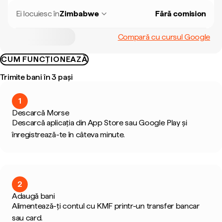
Ei locuiesc în
Zimbabwe
Fără comision
Compară cu cursul Google
CUM FUNCȚIONEAZĂ
Trimite bani în 3 pași
1
Descarcă Morse
Descarcă aplicația din App Store sau Google Play și
înregistrează-te în câteva minute.
2
Adaugă bani
Alimentează-ți contul cu KMF printr-un transfer bancar
sau card.