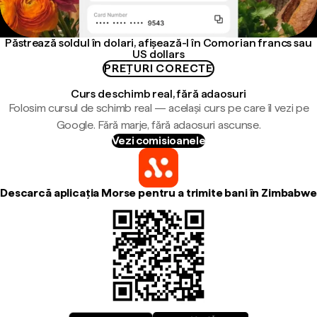
Păstrează soldul în dolari, afișează-l în Comorian francs sau
US dollars
PREȚURI CORECTE
Curs de schimb real, fără adaosuri
Folosim cursul de schimb real — același curs pe care îl vezi pe
Google. Fără marje, fără adaosuri ascunse.
Vezi comisioanele
Descarcă aplicația Morse pentru a trimite bani în Zimbabwe