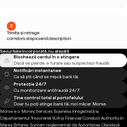
3
Trimite și retrage
corridors.steps.send.description
Securitate încorporată, nu atașată
Blochează cardul în o atingere
Dacă se pierde, e furate sau suspectezi fraudă.
Notificări instantanee
Ca să știi când se mișcă banii tăi.
Protecție 24/7
Cu monitorizare antifraudă 24/7.
Ține control total al portofelului
Doar tu poți atinge banii tăi, nici măcar Morse.
Morse e o Money Services Business înregistrată la
Departamentul Trezoreriei SUA și Financial Conduct Authority în
Marea Britanie. Suntem reglementați de Autoritatea Olandeză