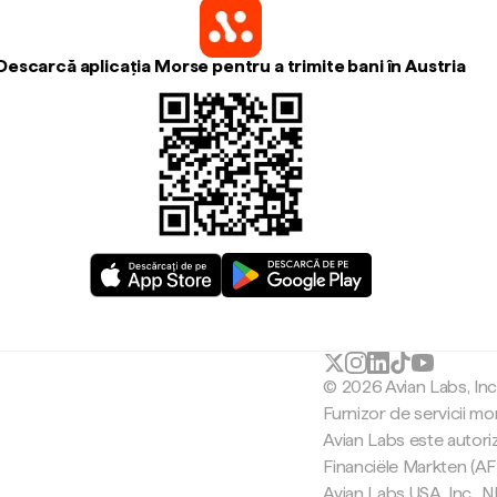
Descarcă aplicația Morse pentru a trimite bani în Austria
© 2026 Avian Labs, In
Furnizor de servicii mo
Avian Labs este autori
Financiële Markten (AF
Avian Labs USA, Inc.,