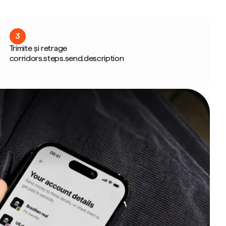
3
Trimite și retrage
corridors.steps.send.description