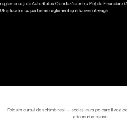
reglementați de Autoritatea Olandeză pentru Piețele Financiare (
UE și lucrăm cu parteneri reglementați în lumea întreagă.
Folosim cursul de schimb real — același curs pe care îl vezi pe
adaosuri ascunse.