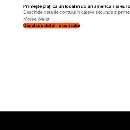
Primește plăți ca un local în dolari americani și eur
Deschide detaliile contului în câteva secunde și primeș
Morse Wallet.
Deschide detaliile contului