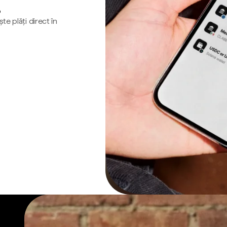
o
te plăți direct în