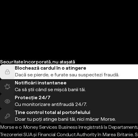
Securitate încorporată, nu atașată
Blochează cardul în o atingere
Dacă se pierde, e furate sau suspectezi fraudă.
Notificări instantanee
Ca să știi când se mișcă banii tăi.
Protecție 24/7
Cu monitorizare antifraudă 24/7.
Ține control total al portofelului
Doar tu poți atinge banii tăi, nici măcar Morse.
Morse e o Money Services Business înregistrată la Departamentu
Trezoreriei SUA și Financial Conduct Authority în Marea Britanie.