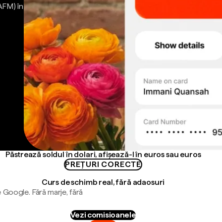
AFM) în
Păstrează soldul în dolari, afișează-l în euros sau euros
PREȚURI CORECTE
Curs de schimb real, fără adaosuri
 Google. Fără marje, fără
Vezi comisioanele