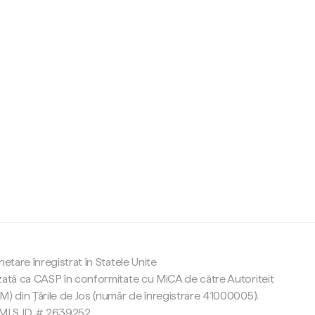
c
netare înregistrat în Statele Unite
zată ca CASP în conformitate cu MiCA de către Autoriteit
M) din Țările de Jos (număr de înregistrare 41000005).
 NMLS ID # 2639252