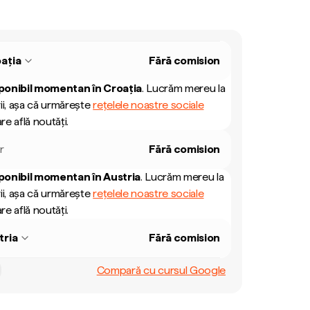
ația
Fără comision
ponibil momentan în
Croația
.
Lucrăm mereu la
ii, așa că urmărește
rețelele noastre sociale
re află noutăți.
r
Fără comision
ponibil momentan în
Austria
.
Lucrăm mereu la
ii, așa că urmărește
rețelele noastre sociale
re află noutăți.
tria
Fără comision
Compară cu cursul Google