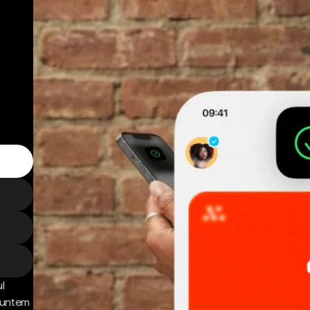
l
 Suntem