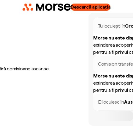
Descarcă aplicația
Tu locuiești în
Cro
Morse nu este dis
extinderea acoperir
pentru a fi primul ca
Comision transfe
 fără comisioane ascunse.
Morse nu este dis
extinderea acoperir
pentru a fi primul ca
Ei locuiesc în
Aus