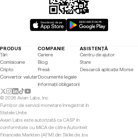
PRODUS
COMPANIE
ASISTENȚĂ
Țări
Cariere
Centru de ajutor
Comisioane
Blog
Stare
Cripto
Presă
Descarcă aplicația Morse
Convertor valutar
Documente legale
Informații obligatorii
© 2026 Avian Labs, Inc
Furnizor de servicii monetare înregistrat în
Statele Unite
Avian Labs este autorizată ca CASP în
conformitate cu MiCA de către Autoriteit
Financiële Markten (AFM) din Țările de Jos