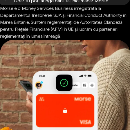
Doar tu poți atinge banii tăi, nici măcar Morse.
Morse e o Money Services Business înregistrată la
Departamentul Trezoreriei SUA și Financial Conduct Authority în
Marea Britanie. Suntem reglementați de Autoritatea Olandeză
pentru Piețele Financiare (AFM) în UE și lucrăm cu parteneri
reglementați în lumea întreagă.