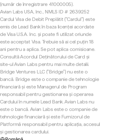
(număr de înregistrare 41000005).
Avian Labs USA, Inc., NMLS ID # 2639252
Cardul Visa de Debit Preplătit ("Cardul") este
emis de Lead Bank în baza licenței acordate
de Visa U.S.A. Inc. și poate fi utilizat oriunde
este acceptat Visa. Trebuie să ai cel puțin 18
ani pentru a aplica. Se pot aplica comisioane.
Consultă Acordul Deținătorului de Card și
site-ul Avian Labs pentru mai multe detalii.
Bridge Ventures LLC ("Bridge") nu este o
bancă. Bridge este o companie de tehnologie
financiară și este Managerul de Program
responsabil pentru gestionarea și operarea
Cardului în numele Lead Bank. Avian Labs nu
este o bancă. Avian Labs este o companie de
tehnologie financiară și este Furnizorul de
Platformă responsabil pentru aplicația, accesul
și gestionarea cardului.
Română