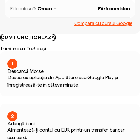
Ei locuiesc în
Oman
Fără comision
Compară cu cursul Google
CUM FUNCȚIONEAZĂ
Trimite bani în 3 pași
1
Descarcă Morse
Descarcă aplicația din App Store sau Google Play și
înregistrează-te în câteva minute.
2
Adaugă bani
Alimentează-ți contul cu EUR printr-un transfer bancar
sau card.