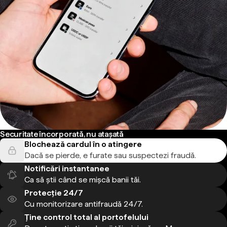
Securitate încorporată, nu atașată
Blochează cardul în o atingere
Dacă se pierde, e furate sau suspectezi fraudă.
Notificări instantanee
Ca să știi când se mișcă banii tăi.
Protecție 24/7
Cu monitorizare antifraudă 24/7.
Ține control total al portofelului