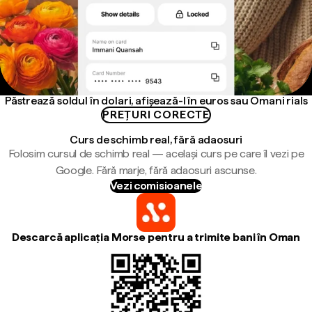
Păstrează soldul în dolari, afișează-l în euros sau Omani rials
PREȚURI CORECTE
Curs de schimb real, fără adaosuri
Folosim cursul de schimb real — același curs pe care îl vezi pe
Google. Fără marje, fără adaosuri ascunse.
Vezi comisioanele
Descarcă aplicația Morse pentru a trimite bani în Oman