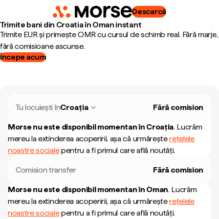
Descarcă
Trimite bani din Croatia în Oman instant
Trimite EUR și primește OMR cu cursul de schimb real. Fără marje,
fără comisioane ascunse.
Începe acum
Tu locuiești în
Croația
Fără comision
Morse nu este disponibil momentan în
Croația
.
Lucrăm
mereu la extinderea acoperirii, așa că urmărește
rețelele
noastre sociale
pentru a fi primul care află noutăți.
Comision transfer
Fără comision
Morse nu este disponibil momentan în
Oman
.
Lucrăm
mereu la extinderea acoperirii, așa că urmărește
rețelele
noastre sociale
pentru a fi primul care află noutăți.