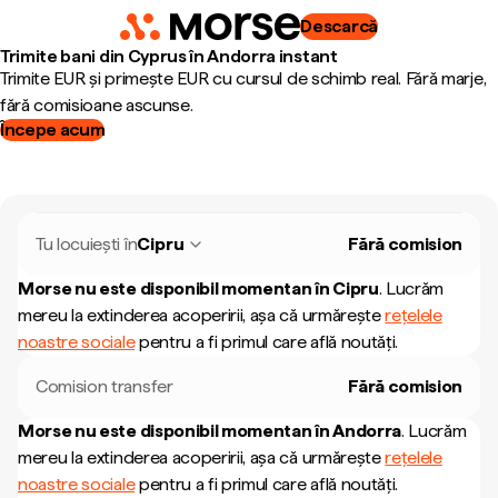
Descarcă
Trimite bani din Cyprus în Andorra instant
Trimite EUR și primește EUR cu cursul de schimb real. Fără marje,
fără comisioane ascunse.
Începe acum
Tu locuiești în
Cipru
Fără comision
Morse nu este disponibil momentan în
Cipru
.
Lucrăm
mereu la extinderea acoperirii, așa că urmărește
rețelele
noastre sociale
pentru a fi primul care află noutăți.
Comision transfer
Fără comision
Morse nu este disponibil momentan în
Andorra
.
Lucrăm
mereu la extinderea acoperirii, așa că urmărește
rețelele
noastre sociale
pentru a fi primul care află noutăți.