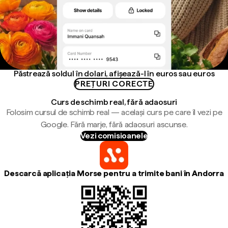
Păstrează soldul în dolari, afișează-l în euros sau euros
PREȚURI CORECTE
Curs de schimb real, fără adaosuri
Folosim cursul de schimb real — același curs pe care îl vezi pe
Google. Fără marje, fără adaosuri ascunse.
Vezi comisioanele
Descarcă aplicația Morse pentru a trimite bani în Andorra