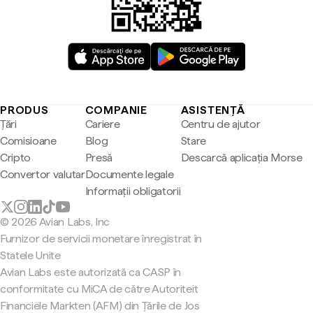
PRODUS
COMPANIE
ASISTENȚĂ
Țări
Cariere
Centru de ajutor
Comisioane
Blog
Stare
Cripto
Presă
Descarcă aplicația Morse
Convertor valutar
Documente legale
Informații obligatorii
© 2026 Avian Labs, Inc
Furnizor de servicii monetare înregistrat în
Statele Unite
Avian Labs este autorizată ca CASP în
conformitate cu MiCA de către Autoriteit
Financiële Markten (AFM) din Țările de Jos