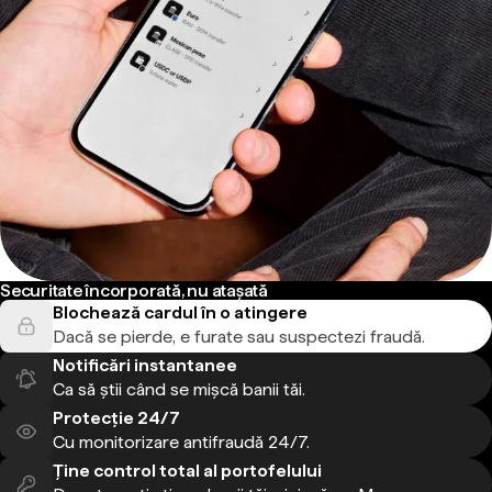
Securitate încorporată, nu atașată
Blochează cardul în o atingere
Dacă se pierde, e furate sau suspectezi fraudă.
Notificări instantanee
Ca să știi când se mișcă banii tăi.
Protecție 24/7
Cu monitorizare antifraudă 24/7.
Ține control total al portofelului