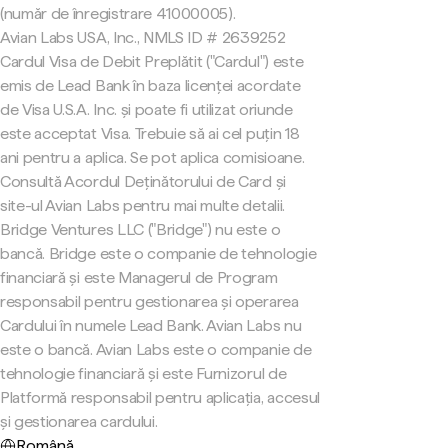
(număr de înregistrare 41000005).
Avian Labs USA, Inc., NMLS ID # 2639252
Cardul Visa de Debit Preplătit ("Cardul") este
emis de Lead Bank în baza licenței acordate
de Visa U.S.A. Inc. și poate fi utilizat oriunde
este acceptat Visa. Trebuie să ai cel puțin 18
ani pentru a aplica. Se pot aplica comisioane.
Consultă Acordul Deținătorului de Card și
site-ul Avian Labs pentru mai multe detalii.
Bridge Ventures LLC ("Bridge") nu este o
bancă. Bridge este o companie de tehnologie
financiară și este Managerul de Program
responsabil pentru gestionarea și operarea
Cardului în numele Lead Bank. Avian Labs nu
este o bancă. Avian Labs este o companie de
tehnologie financiară și este Furnizorul de
Platformă responsabil pentru aplicația, accesul
și gestionarea cardului.
Română