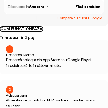
Ei locuiesc în
Andorra
Fără comision
Compară cu cursul Google
CUM FUNCȚIONEAZĂ
Trimite bani în 3 pași
1
Descarcă Morse
Descarcă aplicația din App Store sau Google Play și
înregistrează-te în câteva minute.
2
Adaugă bani
Alimentează-ți contul cu EUR printr-un transfer bancar
sau card.