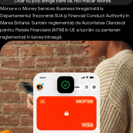
Doar tu poți atinge banii tăi, nici măcar Morse.
Morse e o Money Services Business înregistrată la
Departamentul Trezoreriei SUA și Financial Conduct Authority în
Marea Britanie. Suntem reglementați de Autoritatea Olandeză
pentru Piețele Financiare (AFM) în UE și lucrăm cu parteneri
reglementați în lumea întreagă.