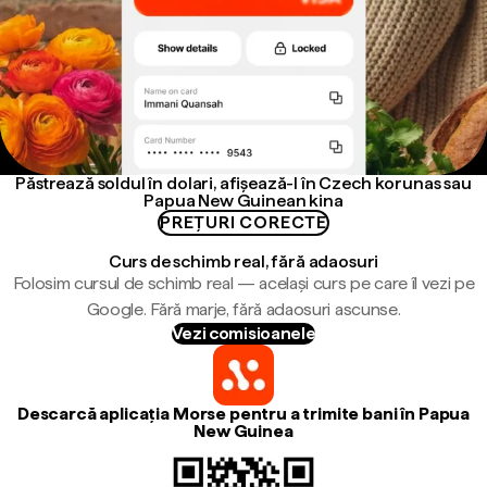
Păstrează soldul în dolari, afișează-l în Czech korunas sau
Papua New Guinean kina
PREȚURI CORECTE
Curs de schimb real, fără adaosuri
Folosim cursul de schimb real — același curs pe care îl vezi pe
Google. Fără marje, fără adaosuri ascunse.
Vezi comisioanele
Descarcă aplicația Morse pentru a trimite bani în Papua
New Guinea