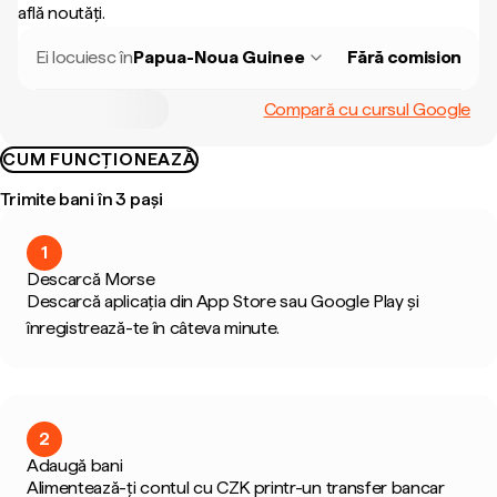
află noutăți.
Ei locuiesc în
Papua-Noua Guinee
Fără comision
Compară cu cursul Google
CUM FUNCȚIONEAZĂ
Trimite bani în 3 pași
1
Descarcă Morse
Descarcă aplicația din App Store sau Google Play și
înregistrează-te în câteva minute.
2
Adaugă bani
Alimentează-ți contul cu CZK printr-un transfer bancar