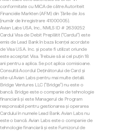
conformitate cu MiCA de către Autoriteit
Financiële Markten (AFM) din Țările de Jos
(număr de înregistrare 41000005).
Avian Labs USA, Inc., NMLS ID # 2639252
Cardul Visa de Debit Preplătit ("Cardul") este
emis de Lead Bank în baza licenței acordate
de Visa U.S.A. Inc. și poate fi utilizat oriunde
este acceptat Visa. Trebuie să ai cel puțin 18
ani pentru a aplica. Se pot aplica comisioane.
Consultă Acordul Deținătorului de Card și
site-ul Avian Labs pentru mai multe detalii.
Bridge Ventures LLC ("Bridge") nu este o
bancă. Bridge este o companie de tehnologie
financiară și este Managerul de Program
responsabil pentru gestionarea și operarea
Cardului în numele Lead Bank. Avian Labs nu
este o bancă. Avian Labs este o companie de
tehnologie financiară și este Furnizorul de