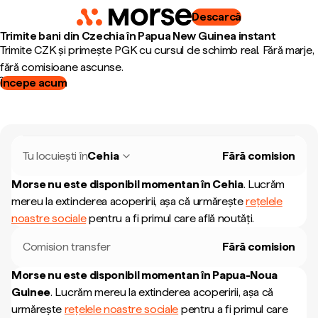
Descarcă
Trimite bani din Czechia în Papua New Guinea instant
Trimite CZK și primește PGK cu cursul de schimb real. Fără marje,
fără comisioane ascunse.
Începe acum
Tu locuiești în
Cehia
Fără comision
Morse nu este disponibil momentan în
Cehia
.
Lucrăm
mereu la extinderea acoperirii, așa că urmărește
rețelele
noastre sociale
pentru a fi primul care află noutăți.
Comision transfer
Fără comision
Morse nu este disponibil momentan în
Papua-Noua
Guinee
.
Lucrăm mereu la extinderea acoperirii, așa că
urmărește
rețelele noastre sociale
pentru a fi primul care