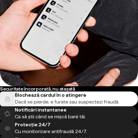
Securitate încorporată, nu atașată
Blochează cardul în o atingere
Dacă se pierde, e furate sau suspectezi fraudă.
Notificări instantanee
Ca să știi când se mișcă banii tăi.
Protecție 24/7
Cu monitorizare antifraudă 24/7.