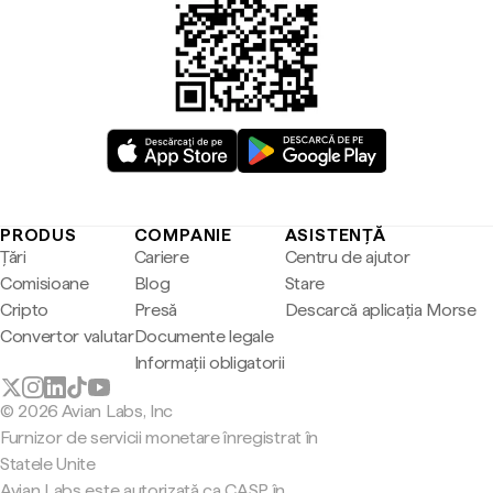
PRODUS
COMPANIE
ASISTENȚĂ
Țări
Cariere
Centru de ajutor
Comisioane
Blog
Stare
Cripto
Presă
Descarcă aplicația Morse
Convertor valutar
Documente legale
Informații obligatorii
© 2026 Avian Labs, Inc
Furnizor de servicii monetare înregistrat în
Statele Unite
Avian Labs este autorizată ca CASP în