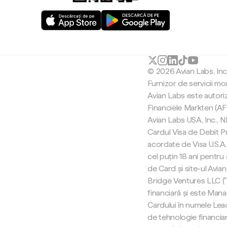
© 2026 Avian Labs, In
Furnizor de servicii mo
Avian Labs este autori
Financiële Markten (AF
Avian Labs USA, Inc.,
Cardul Visa de Debit Pr
acordate de Visa U.S.A. 
cel puțin 18 ani pentru
de Card și site-ul Avian
Bridge Ventures LLC (
financiară și este Man
Cardului în numele Lea
de tehnologie financiar