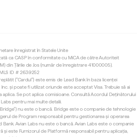
c
netare înregistrat în Statele Unite
zată ca CASP în conformitate cu MiCA de către Autoriteit
M) din Țările de Jos (număr de înregistrare 41000005).
 NMLS ID # 2639252
eplătit ("Cardul") este emis de Lead Bank în baza licenței
Inc. și poate fi utilizat oriunde este acceptat Visa. Trebuie să ai
 a aplica. Se pot aplica comisioane. Consultă Acordul Deținătorului
 Labs pentru mai multe detalii.
"Bridge") nu este o bancă. Bridge este o companie de tehnologie
agerul de Program responsabil pentru gestionarea și operarea
d Bank. Avian Labs nu este o bancă. Avian Labs este o companie
ă și este Furnizorul de Platformă responsabil pentru aplicația,