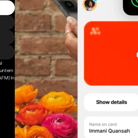
l
 Suntem
AFM) în