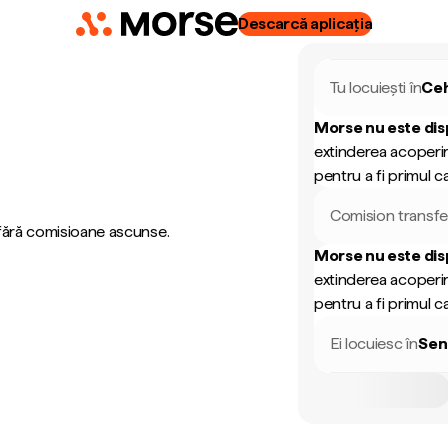
Descarcă aplicația
Tu locuiești în
Ce
Morse nu este dis
extinderea acoperir
pentru a fi primul ca
Comision transfe
 fără comisioane ascunse.
Morse nu este dis
extinderea acoperir
pentru a fi primul ca
Ei locuiesc în
Sen