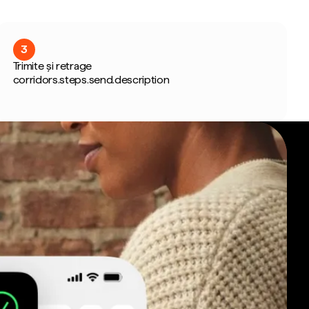
3
Trimite și retrage
corridors.steps.send.description