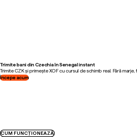
Trimite bani din Czechia în Senegal instant
Trimite CZK și primește XOF cu cursul de schimb real. Fără marje,
Începe acum
CUM FUNCȚIONEAZĂ