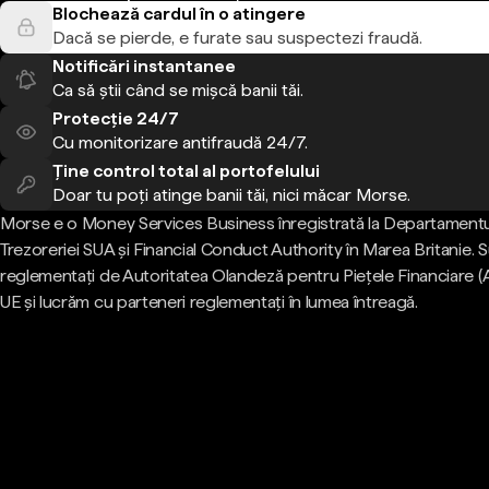
Blochează cardul în o atingere
Dacă se pierde, e furate sau suspectezi fraudă.
Notificări instantanee
Ca să știi când se mișcă banii tăi.
Protecție 24/7
Cu monitorizare antifraudă 24/7.
Ține control total al portofelului
Doar tu poți atinge banii tăi, nici măcar Morse.
Morse e o Money Services Business înregistrată la Departamentu
Trezoreriei SUA și Financial Conduct Authority în Marea Britanie.
reglementați de Autoritatea Olandeză pentru Piețele Financiare (
UE și lucrăm cu parteneri reglementați în lumea întreagă.