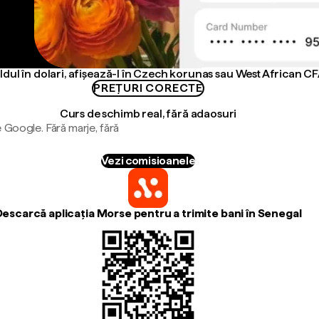
ldul în dolari, afișează-l în Czech korunas sau West African C
PREȚURI CORECTE
Curs de schimb real, fără adaosuri
 Google. Fără marje, fără
Vezi comisioanele
Descarcă aplicația Morse pentru a trimite bani în Senegal