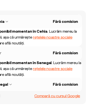
hia
Fără comision
ponibil momentan în
Cehia
.
Lucrăm mereu la
ii, așa că urmărește
rețelele noastre sociale
re află noutăți.
r
Fără comision
ponibil momentan în
Senegal
.
Lucrăm mereu la
ii, așa că urmărește
rețelele noastre sociale
re află noutăți.
egal
Fără comision
Compară cu cursul Google