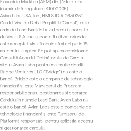
Financiële Markten (AFM) din Țările de Jos
(număr de înregistrare 41000005).
Avian Labs USA, Inc., NMLS ID # 2639252
Cardul Visa de Debit Preplătit ("Cardul") este
emis de Lead Bank în baza licenței acordate
de Visa U.S.A. Inc. și poate fi utilizat oriunde
este acceptat Visa. Trebuie să ai cel puțin 18
ani pentru a aplica. Se pot aplica comisioane.
Consultă Acordul Deținătorului de Card și
site-ul Avian Labs pentru mai multe detalii.
Bridge Ventures LLC ("Bridge") nu este o
bancă. Bridge este o companie de tehnologie
financiară și este Managerul de Program
responsabil pentru gestionarea și operarea
Cardului în numele Lead Bank. Avian Labs nu
este o bancă. Avian Labs este o companie de
tehnologie financiară și este Furnizorul de
Platformă responsabil pentru aplicația, accesul
și gestionarea cardului.