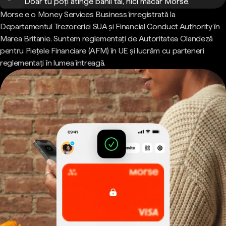
Doar tu poți atinge banii tăi, nici măcar Morse.
Morse e o Money Services Business înregistrată la
Departamentul Trezoreriei SUA și Financial Conduct Authority în
Marea Britanie. Suntem reglementați de Autoritatea Olandeză
pentru Piețele Financiare (AFM) în UE și lucrăm cu parteneri
reglementați în lumea întreagă.