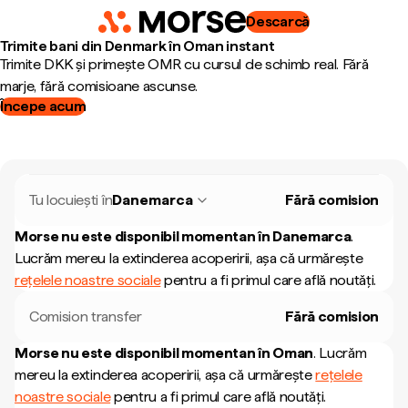
Descarcă
Trimite bani din Denmark în Oman instant
Trimite DKK și primește OMR cu cursul de schimb real. Fără
marje, fără comisioane ascunse.
Începe acum
Tu locuiești în
Danemarca
Fără comision
Morse nu este disponibil momentan în
Danemarca
.
Lucrăm mereu la extinderea acoperirii, așa că urmărește
rețelele noastre sociale
pentru a fi primul care află noutăți.
Comision transfer
Fără comision
Morse nu este disponibil momentan în
Oman
.
Lucrăm
mereu la extinderea acoperirii, așa că urmărește
rețelele
noastre sociale
pentru a fi primul care află noutăți.