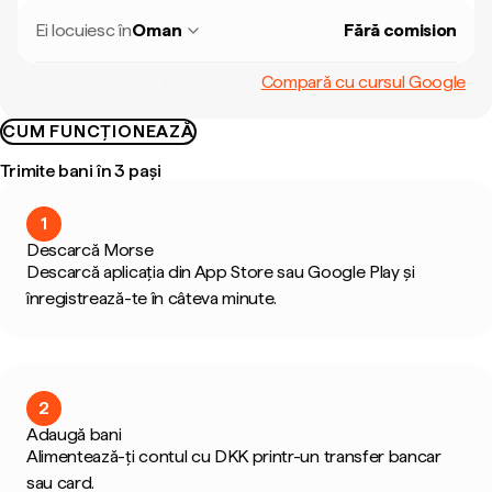
Ei locuiesc în
Oman
Fără comision
Compară cu cursul Google
CUM FUNCȚIONEAZĂ
Trimite bani în 3 pași
1
Descarcă Morse
Descarcă aplicația din App Store sau Google Play și
înregistrează-te în câteva minute.
2
Adaugă bani
Alimentează-ți contul cu DKK printr-un transfer bancar
sau card.