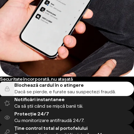
Securitate încorporată, nu atașată
Blochează cardul în o atingere
Dacă se pierde, e furate sau suspectezi fraudă.
Notificări instantanee
Ca să știi când se mișcă banii tăi.
Protecție 24/7
Cu monitorizare antifraudă 24/7.
Ține control total al portofelului