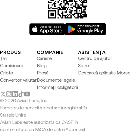
PRODUS
COMPANIE
ASISTENȚĂ
Țări
Cariere
Centru de ajutor
Comisioane
Blog
Stare
Cripto
Presă
Descarcă aplicația Morse
Convertor valutar
Documente legale
Informații obligatorii
© 2026 Avian Labs, Inc
Furnizor de servicii monetare înregistrat în
Statele Unite
Avian Labs este autorizată ca CASP în
conformitate cu MiCA de către Autoriteit