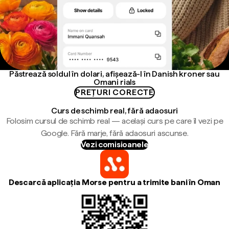
Păstrează soldul în dolari, afișează-l în Danish kroner sau
Omani rials
PREȚURI CORECTE
Curs de schimb real, fără adaosuri
Folosim cursul de schimb real — același curs pe care îl vezi pe
Google. Fără marje, fără adaosuri ascunse.
Vezi comisioanele
Descarcă aplicația Morse pentru a trimite bani în Oman