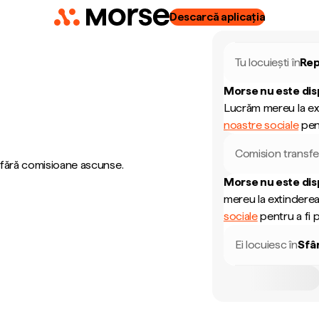
Descarcă aplicația
Tu locuiești în
Rep
Morse nu este dis
Lucrăm mereu la ext
noastre sociale
pent
Comision transfe
, fără comisioane ascunse.
Morse nu este dis
mereu la extinderea
sociale
pentru a fi p
Ei locuiesc în
Sfâ