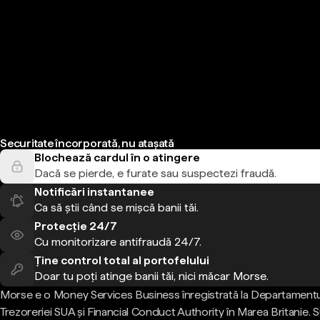
Securitate încorporată, nu atașată
Blochează cardul în o atingere
Dacă se pierde, e furate sau suspectezi fraudă.
Notificări instantanee
Ca să știi când se mișcă banii tăi.
Protecție 24/7
Cu monitorizare antifraudă 24/7.
Ține control total al portofelului
Doar tu poți atinge banii tăi, nici măcar Morse.
Morse e o Money Services Business înregistrată la Departamentu
Trezoreriei SUA și Financial Conduct Authority în Marea Britanie.