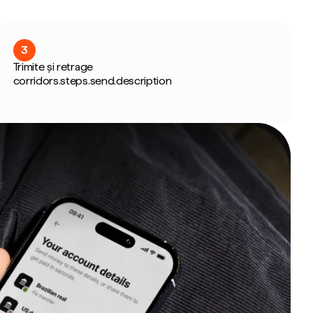
3
Trimite și retrage
corridors.steps.send.description