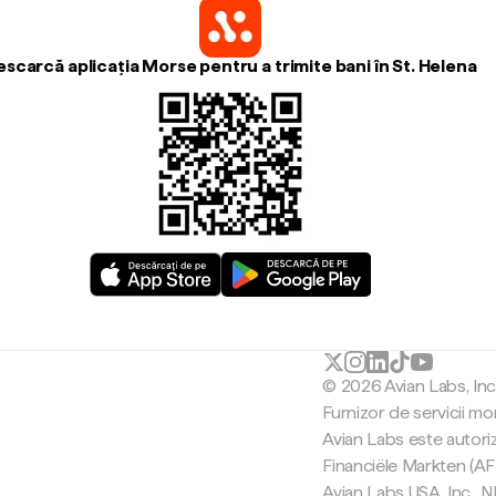
escarcă aplicația Morse pentru a trimite bani în St. Helena
© 2026 Avian Labs, In
Furnizor de servicii mo
Avian Labs este autori
Financiële Markten (AF
Avian Labs USA, Inc.,