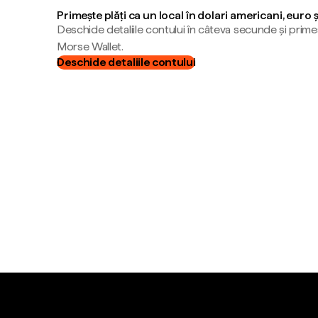
Primește plăți ca un local în dolari americani, euro 
Deschide detaliile contului în câteva secunde și primeș
Morse Wallet.
Deschide detaliile contului