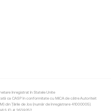
c
netare înregistrat în Statele Unite
zată ca CASP în conformitate cu MiCA de către Autoriteit
M) din Țările de Jos (număr de înregistrare 41000005).
 NMLS ID # 2639252