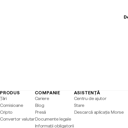
D
PRODUS
COMPANIE
ASISTENȚĂ
Țări
Cariere
Centru de ajutor
Comisioane
Blog
Stare
Cripto
Presă
Descarcă aplicația Morse
Convertor valutar
Documente legale
Informații obligatorii