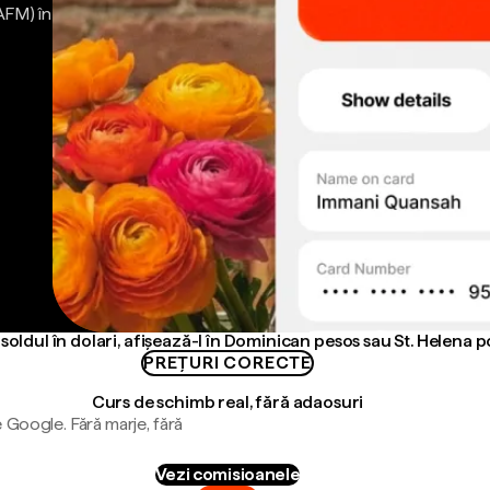
AFM) în
soldul în dolari, afișează-l în Dominican pesos sau St. Helena 
PREȚURI CORECTE
Curs de schimb real, fără adaosuri
 Google. Fără marje, fără
Vezi comisioanele