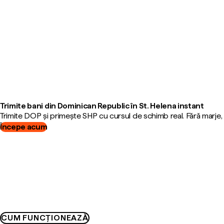
Trimite bani din Dominican Republic în St. Helena instant
Trimite DOP și primește SHP cu cursul de schimb real. Fără marje
Începe acum
CUM FUNCȚIONEAZĂ