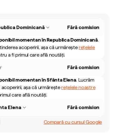
ublica Dominicană
Fără comision
ponibil momentan în
Republica Dominicană
.
inderea acoperirii, așa că urmărește
rețelele
ru a fi primul care află noutăți.
r
Fără comision
ponibil momentan în
Sfânta Elena
.
Lucrăm
 acoperirii, așa că urmărește
rețelele noastre
rimul care află noutăți.
nta Elena
Fără comision
Compară cu cursul Google