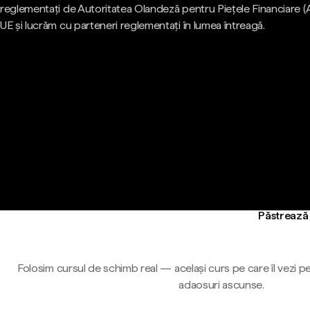
reglementați de Autoritatea Olandeză pentru Piețele Financiare (
UE și lucrăm cu parteneri reglementați în lumea întreagă.
Păstrează 
Folosim cursul de schimb real — același curs pe care îl vezi pe
adaosuri ascunse.