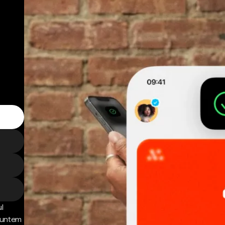
l
 Suntem