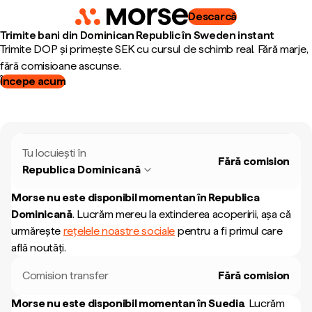
Descarcă
Trimite bani din Dominican Republic în Sweden instant
Trimite DOP și primește SEK cu cursul de schimb real. Fără marje,
fără comisioane ascunse.
Începe acum
Tu locuiești în
Fără comision
Republica Dominicană
Morse nu este disponibil momentan în
Republica
Dominicană
.
Lucrăm mereu la extinderea acoperirii, așa că
urmărește
rețelele noastre sociale
pentru a fi primul care
află noutăți.
Comision transfer
Fără comision
Morse nu este disponibil momentan în
Suedia
.
Lucrăm