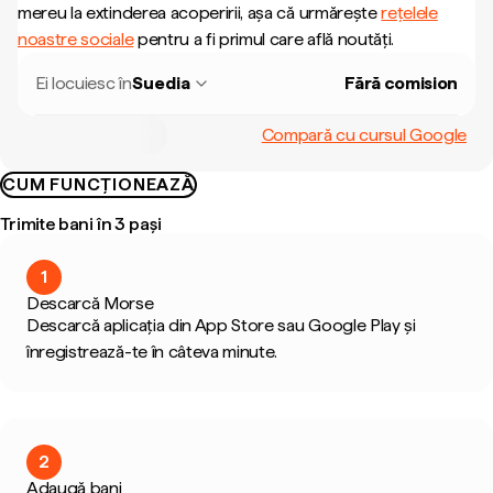
mereu la extinderea acoperirii, așa că urmărește
rețelele
noastre sociale
pentru a fi primul care află noutăți.
Ei locuiesc în
Suedia
Fără comision
Compară cu cursul Google
CUM FUNCȚIONEAZĂ
Trimite bani în 3 pași
1
Descarcă Morse
Descarcă aplicația din App Store sau Google Play și
înregistrează-te în câteva minute.
2
Adaugă bani