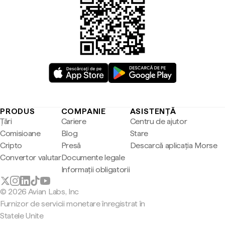
PRODUS
COMPANIE
ASISTENȚĂ
Țări
Cariere
Centru de ajutor
Comisioane
Blog
Stare
Cripto
Presă
Descarcă aplicația Morse
Convertor valutar
Documente legale
Informații obligatorii
© 2026 Avian Labs, Inc
Furnizor de servicii monetare înregistrat în
Statele Unite