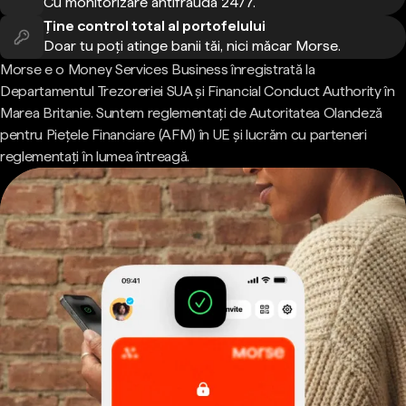
Cu monitorizare antifraudă 24/7.
Ține control total al portofelului
Doar tu poți atinge banii tăi, nici măcar Morse.
Morse e o Money Services Business înregistrată la
Departamentul Trezoreriei SUA și Financial Conduct Authority în
Marea Britanie. Suntem reglementați de Autoritatea Olandeză
pentru Piețele Financiare (AFM) în UE și lucrăm cu parteneri
reglementați în lumea întreagă.