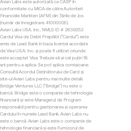
Avian Labs este autorizată ca CASP în
conformitate cu MiCA de către Autoriteit
Financiële Markten (AFM) din Țările de Jos
(număr de înregistrare 41000005).
Avian Labs USA, Inc., NMLS ID # 2639252
Cardul Visa de Debit Preplătit ("Cardul") este
emis de Lead Bank în baza licenței acordate
de Visa U.S.A. Inc. și poate fi utilizat oriunde
este acceptat Visa. Trebuie să ai cel puțin 18
ani pentru a aplica. Se pot aplica comisioane.
Consultă Acordul Deținătorului de Card și
site-ul Avian Labs pentru mai multe detalii.
Bridge Ventures LLC ("Bridge") nu este o
bancă. Bridge este o companie de tehnologie
financiară și este Managerul de Program
responsabil pentru gestionarea și operarea
Cardului în numele Lead Bank. Avian Labs nu
este o bancă. Avian Labs este o companie de
tehnologie financiară și este Furnizorul de