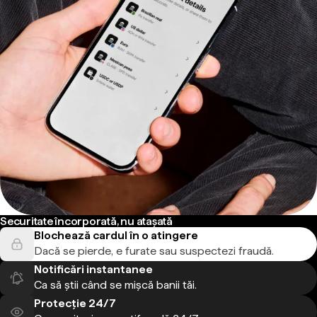
Securitate încorporată, nu atașată
Blochează cardul în o atingere
Dacă se pierde, e furate sau suspectezi fraudă.
Notificări instantanee
Ca să știi când se mișcă banii tăi.
Protecție 24/7